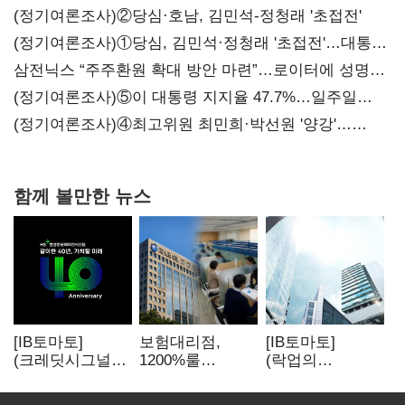
(정기여론조사)②당심·호남, 김민석-정청래 '초접전'
(정기여론조사)①당심, 김민석·정청래 '초접전'…대통령
지지도 '50% 아래로'(종합)
삼전닉스 “주주환원 확대 방안 마련”…로이터에 성명
보내
(정기여론조사)⑤이 대통령 지지율 47.7%…일주일
만에 다시 40%대
(정기여론조사)④최고위원 최민희·박선원 '양강'…
서미화·이성윤·임미애 뒤이어
함께 볼만한 뉴스
[IB토마토]
보험대리점,
[IB토마토]
(크레딧시그널)H
1200%룰
(락업의
S효성인포메이션
우회경쟁 불씨
두얼굴)①한 달
, AI 투자 확대에
뒤 풀리는 FI