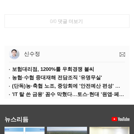
0/0
댓글 더보기
신수정
보험대리점, 1200%룰 우회경쟁 불씨
농협·수협 중대재해 전담조직 '유명무실'
(단독)농·축협 노조, 중앙회에 '안전예산 편성' 요구
'IT 탈 쓴 금융' 꼼수 막혔다…토스·현대 '원앱·페이' 전략 수정 불가피
뉴스리듬