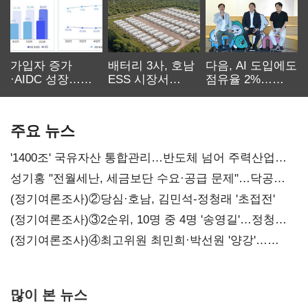
가입자 증가
배터리 3사, 호남
다음, AI 도입에도
·AIDC 성장…
ESS 시장서
점유율 2%…
SKT 2분기 성장
‘격돌’
에이전트
본궤도
차별화가 관건
주요 뉴스
'1400조' 국유자산 통합관리…반도체 넘어 주력산업
구조혁신
성기홍 "전월세난, 세금보단 수요·공급 문제"…닥공
시사
(정기여론조사)②당심·호남, 김민석-정청래 '초접전'
(정기여론조사)③2순위, 10명 중 4명 '송영길'…정청래
'한 자릿수'
(정기여론조사)④최고위원 최민희·박선원 '양강'…
서미화·이성윤·임미애 뒤이어
많이 본 뉴스