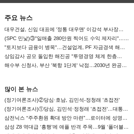
최대…에이전트
SKT 2분기 성장
‘격돌’
AI 수익화 관건
본궤도
주요 뉴스
대우건설, 신임 대표에 '정통 대우맨' 이강석 부사장
내정
(SPC 민낯)③"일매출 280만원 찍어도 수익 제자리"…
점주 울리는 '상시 할인'
"토지보다 금융이 병목"…건설업계, PF 자금경색 해소
목소리
상임감사 공모 돌입한 해진공 "투명경영 체계 한층
강화"
해수부 신청사, 부산 '북항 1단계' 낙점…2030년 완공
목표
많이 본 뉴스
(정기여론조사)②당심·호남, 김민석-정청래 '초접전'
(정기여론조사)①당심, 김민석·정청래 '초접전'…대통령
지지도 '50% 아래로'(종합)
삼전닉스 “주주환원 확대 방안 마련”…로이터에 성명
보내
삼성 Z8 역대급 ‘흥행’에 애플 반격 주목…9월 ‘폴더블