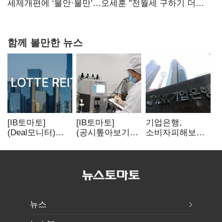
대전’
세제개편에 ‘불안·불만’…오세훈 "전월세 구하기 더
힘들어질 것"
함께 볼만한 뉴스
[IB토마토]
[IB토마토]
기업은행,
(Deal모니터)
(공시톺아보기)
소비자피해보상
롯데리츠, 회사채
투자판단 공시,
부실심사·
발행…빠듯한
무엇이 '중요한
보이스피싱 공시
유동성 차환으로
경영사항'일까
위반
대응
뉴스