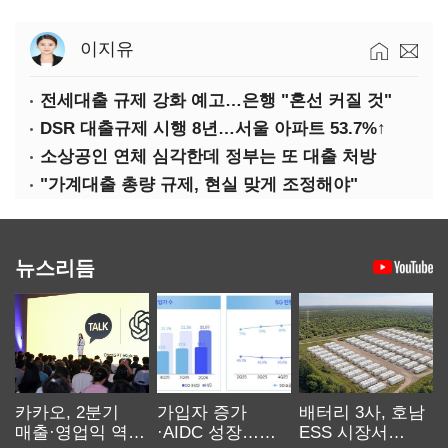
이지유
전세대출 규제 강화 예고…은행 "혼선 커질 것"
DSR 대출규제 시행 8년…서울 아파트 53.7%↑
소상공인 연체 심각한데 정부는 또 대출 처방
"가계대출 총량 규제, 현실 맞게 조정해야"
뉴스리듬
카카오, 2분기
가입자 증가
배터리 3사, 호남
매출·영업익 역대
·AIDC 성장…
ESS 시장서