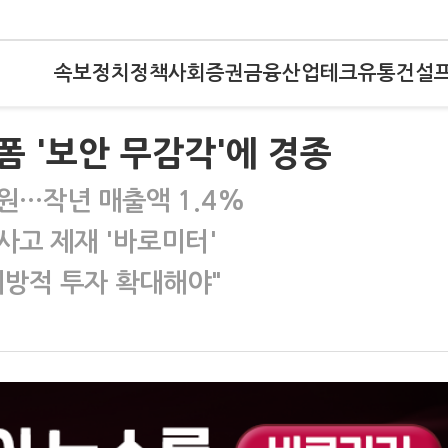
속보
정치
정책
사회
증권
금융
산업
테크
유통
건설
 '보안 무감각'에 경종
억원…작년 매출액 1.4%
사고 제재 '바로미터'
예방적 투자 확대해야"