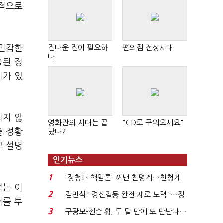
대적으로
 민감한
집다운 집이 필요하
편의점 전성시대
다
출된 정
이가 있
되지 않
영화관의 시대는 끝
"CD로 구워오세요"
출 정황
났다?
고 설명
인기뉴스
1
'정청래 책임론' 꺼낸 친명계…친청계
먹는 이
는 추가투표 때리기...
2
김민석 "경선갈등 완전 제로 노력"…정
거를 투
청래 "반명 공세 사...
3
구광모-젠슨 황, 두 달 만에 또 만난다…