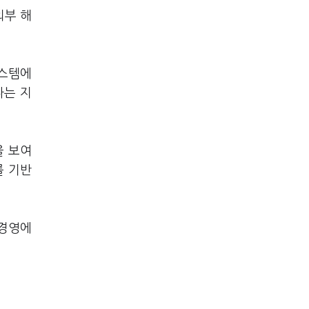
외부 해
시스템에
다는 지
을 보여
를 기반
 경영에