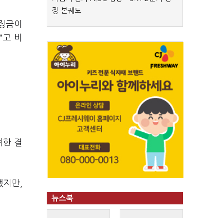
장 본궤도
과징금이
"고 비
려한 결
했지만,
뉴스북