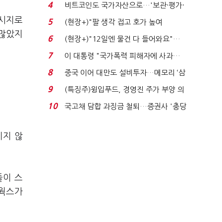
로봇·AI 등 논...
4
비트코인도 국가자산으로…'보관·평가·
처분' 기준은 ...
메시지로
5
(현장+)"팔 생각 접고 호가 높여
 많았지
요"…'덜 똘똘한 한 채' 20...
6
(현장+)"12일엔 물건 다 들어와요"…
빈 매대 채우며 문 연 ...
7
이 대통령 "국가폭력 피해자에 사과…
적극적 조사로 진...
8
중국 이어 대만도 설비투자…메모리 ‘삼
국전쟁’
9
(특징주)윙입푸드, 경영진 주가 부양 의
지에 상한가...
10
국고채 담합 과징금 철퇴…증권사 '충당
금 폭탄' 우려...
이지 않
들이 스
트웍스가