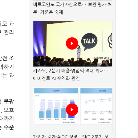
비트코인도 국가자산으로…'보관·평가·처
분' 기준은 숙제
규모 과
보 관리
안전 조
부과하기
카카오, 2분기 매출·영업익 역대 최대…
서는 과
에이전트 AI 수익화 관건
선 쿠팡
, 보호
원대까지
는 수준
가입자 증가·AIDC 성장…SKT 2분기 성