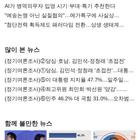
AI가 병역의무자 입영 시기·부대·특기 추천한다
"예송논쟁 아닌 실질협의"…메가특구에 사실상
'노동유연화'
"첨단전력 획득제도 패러다임 전환…상생 생태계
조성해 대체불가 K-방산 도약"
많이 본 뉴스
(정기여론조사)②당심·호남, 김민석-정청래 '초접전'
(정기여론조사)①당심, 김민석·정청래 '초접전'…대통령
지지도 '50% 아래로'(종합)
(정기여론조사)⑤이 대통령 지지율 47.7%…일주일
만에 다시 40%대
(정기여론조사)④최고위원 최민희·박선원 '양강'…
서미화·이성윤·임미애 뒤이어
(정기여론조사)⑥민주 46.2% 대 국힘 31.0%…오차범위
밖 격차 '유지'
함께 볼만한 뉴스