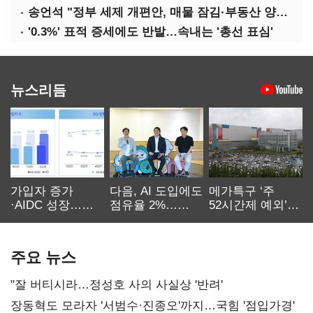
송언석 "정부 세제 개편안, 매물 잠김·부동산 양극화 키운다"
'0.3%' 표적 증세에도 반발…속내는 '총선 표심'
뉴스리듬
가입자 증가
다음, AI 도입에도
메가특구 ‘주
·AIDC 성장…
점유율 2%…
52시간제 예외’
SKT 2분기 성장
에이전트
고개…
본궤도
차별화가 관건
반도체업계 촉각
주요 뉴스
"잘 버티시라…정성호 사의 사실상 '반려'
장동혁도 모라자 '서범수·진종오'까지…국힘 '점입가경'