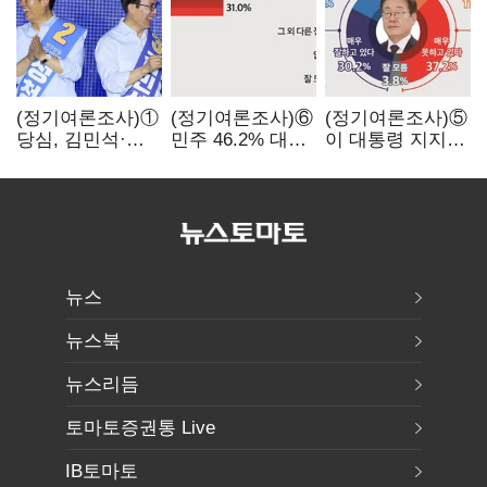
(정기여론조사)①
(정기여론조사)⑥
(정기여론조사)⑤
당심, 김민석·
민주 46.2% 대
이 대통령 지지율
정청래 '초접전'…
국힘 31.0%…
47.7%…일주일
대통령 지지도
오차범위 밖 격차
만에 다시 40%대
'50%
'유지'
아래로'(종합)
뉴스
뉴스북
뉴스리듬
토마토증권통 Live
IB토마토