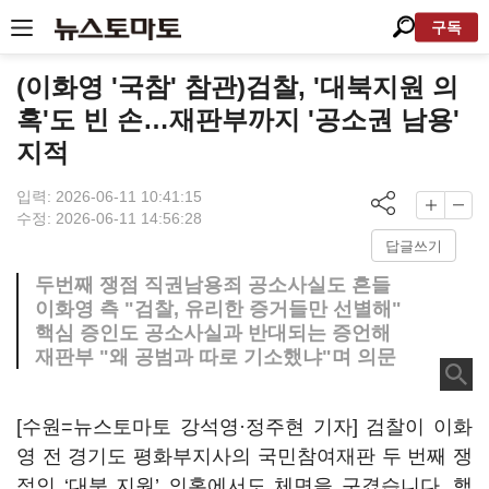
구독
(이화영 '국참' 참관)검찰, '대북지원 의
혹'도 빈 손…재판부까지 '공소권 남용'
지적
입력: 2026-06-11 10:41:15
수정: 2026-06-11 14:56:28
답글쓰기
두번째 쟁점 직권남용죄 공소사실도 흔들
이화영 측 "검찰, 유리한 증거들만 선별해"
핵심 증인도 공소사실과 반대되는 증언해
재판부 "왜 공범과 따로 기소했냐"며 의문
[수원=뉴스토마토 강석영·정주현 기자] 검찰이 이화
영 전 경기도 평화부지사의 국민참여재판 두 번째 쟁
점인 ‘대북 지원’ 의혹에서도 체면을 구겼습니다. 핵