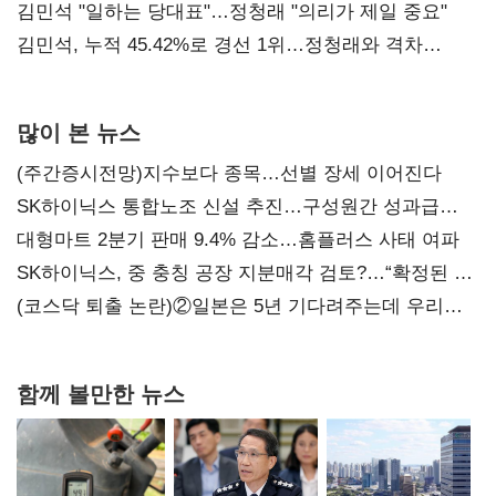
통감"
김민석 "일하는 당대표"…정청래 "의리가 제일 중요"
김민석, 누적 45.42%로 경선 1위…정청래와 격차
0.86%p(2보)
많이 본 뉴스
(주간증시전망)지수보다 종목…선별 장세 이어진다
SK하이닉스 통합노조 신설 추진…구성원간 성과급
불만 확산
대형마트 2분기 판매 9.4% 감소…홈플러스 사태 여파
SK하이닉스, 중 충칭 공장 지분매각 검토?…“확정된 바
없어”
(코스닥 퇴출 논란)②일본은 5년 기다려주는데 우리는
당장 퇴출?…시간만으론 부족한 코스닥 구하기
함께 볼만한 뉴스