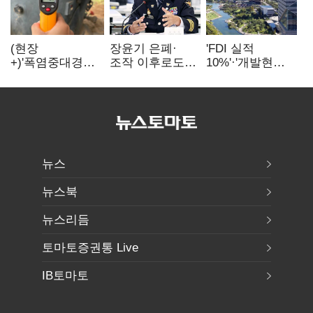
(현장
장윤기 은폐·
'FDI 실적
+)'폭염중대경보'
조작 이후로도
10%'·'개발현안
에도 농촌
정보유출·
산적'…
이주노동자는
내부비위…경찰
인천경제청장
강행군…'야외작
신뢰는 어디에
구원투수 찾기
업 중지' 권고도
무시
뉴스
뉴스북
뉴스리듬
토마토증권통 Live
IB토마토