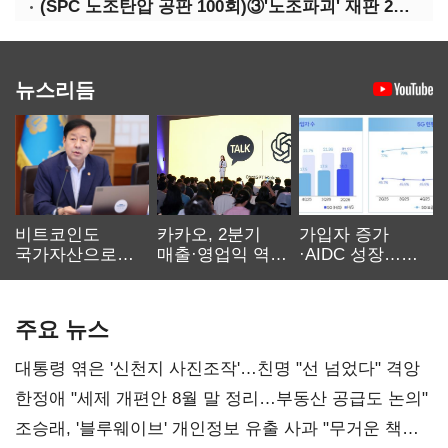
(SPC 노조탄압 공판 100회)③'노조파괴' 재판 2년 만의 증언…파리바게뜨 지회장 "허영인에 엄벌을"
뉴스리듬
비트코인도
카카오, 2분기
가입자 증가
국가자산으로…'
매출·영업익 역대
·AIDC 성장…
보관·평가·처분'
최대…에이전트
SKT 2분기 성장
기준은 숙제
AI 수익화 관건
본궤도
주요 뉴스
대통령 엮은 '신천지 사진조작'…친명 "선 넘었다" 격앙
한정애 "세제 개편안 8월 말 정리…부동산 공급도 논의"
조승래, '블루웨이브' 개인정보 유출 사과 "무거운 책임