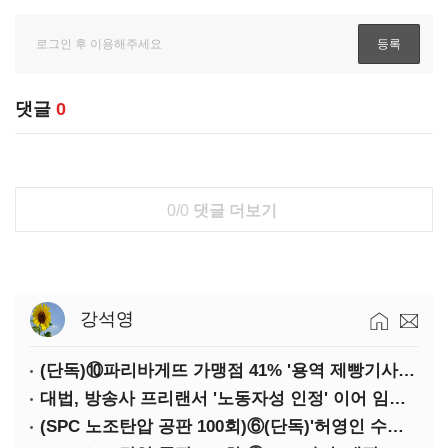
댓글
0
0/0
댓글 더보기
강석영
(단독)⑩파리바게뜨 가맹점 41% '용역 제빵기사 없어'…고용불안 속 브랜드가치도 '흔들'
대법, 방송사 프리랜서 '노동자성 인정' 이어 임금차별 '제동'
(SPC 노조탄압 공판 100회)⑥(단독)'허영인 수사기밀 유출' 임원, 출소하자 '억대 연봉' 고문으로