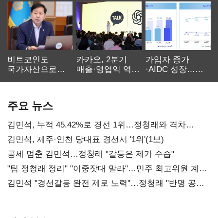
비트코인도
카카오, 2분기
가입자 증가
국가자산으로…'
매출·영업익 역대
·AIDC 성장…
보관·평가·처분'
최대…에이전트
SKT 2분기 성장
기준은 숙제
AI 수익화 관건
본궤도
주요 뉴스
김민석, 누적 45.42%로 경선 1위…정청래와 격차
0.86%p(2보)
김민석, 제주·인천 당대표 경선서 '1위'(1보)
공세 멈춘 김민석…정청래 "갈등은 제가 수습"
"팀 정청래 정리" "이중잣대 말라"…민주 최고위원 계파
다툼 격화
김민석 "경선갈등 완전 제로 노력"…정청래 "반명 공세
사과부터"