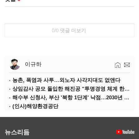
0/0
댓글 더보기
이규하
농촌, 폭염과 사투…외노자 사각지대도 없앤다
상임감사 공모 돌입한 해진공 "투명경영 체계 한층 강화"
해수부 신청사, 부산 '북항 1단계' 낙점…2030년 완공 목표
(인사)해양환경공단
뉴스리듬