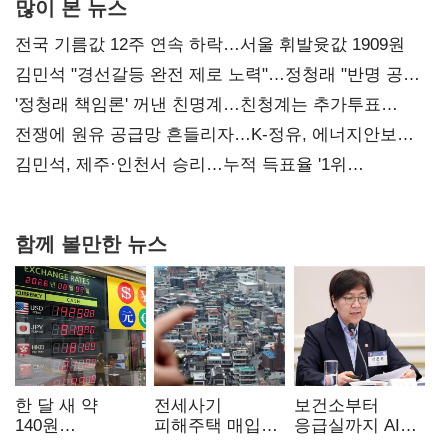
많이 본 뉴스
전국 기름값 12주 연속 하락…서울 휘발윳값 1909원
김민석 "경선갈등 완전 제로 노력"…정청래 "반명 공세
사과부터"
'정청래 책임론' 꺼낸 친명계…친청계는 추가투표
때리기
전쟁에 원유 공급망 흔들리자…K-정유, 에너지안보
핵심으로 재부상
김민석, 제주·인천서 승리…누적 득표율 '1위
탈환'(종합)
함께 볼만한 뉴스
한 달 새 약
전세사기
보건소부터
140원
피해주택 매입
응급실까지 AI
급락…'역대급
1만호 돌파…
확산…지역의료