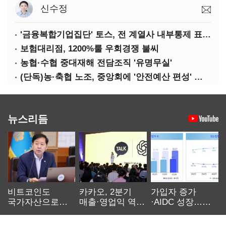
신수정
'금융복합기업집단' 토스, 전 계열사 내부통제 표준화
보험대리점, 1200%룰 우회경쟁 불씨
농협·수협 중대재해 전담조직 '유명무실'
(단독)농·축협 노조, 중앙회에 '안전예산 편성' 요구
뉴스리듬
비트코인도
카카오, 2분기
가입자 증가
국가자산으로…'
매출·영업익 역대
·AIDC 성장…
보관·평가·처분'
최대…에이전트
SKT 2분기 성장
기준은 숙제
AI 수익화 관건
본궤도