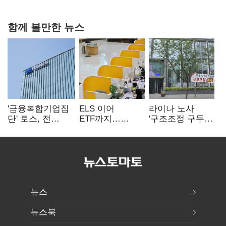
다툼 격화
함께 볼만한 뉴스
'금융복합기업집
ELS 이어
라이나 노사
단' 토스, 전
ETF까지…
'구조조정 구두
계열사 내부통제
고위험상품 판매
합의안' 도출
표준화
제동 걸린 은행
뉴스
뉴스북