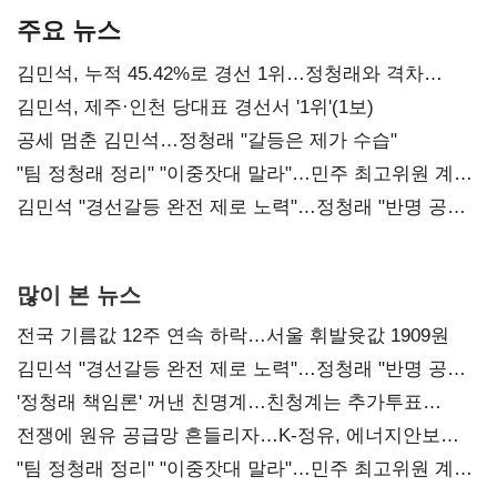
주요 뉴스
김민석, 누적 45.42%로 경선 1위…정청래와 격차
0.86%p(2보)
김민석, 제주·인천 당대표 경선서 '1위'(1보)
공세 멈춘 김민석…정청래 "갈등은 제가 수습"
"팀 정청래 정리" "이중잣대 말라"…민주 최고위원 계파
다툼 격화
김민석 "경선갈등 완전 제로 노력"…정청래 "반명 공세
사과부터"
많이 본 뉴스
전국 기름값 12주 연속 하락…서울 휘발윳값 1909원
김민석 "경선갈등 완전 제로 노력"…정청래 "반명 공세
사과부터"
'정청래 책임론' 꺼낸 친명계…친청계는 추가투표
때리기
전쟁에 원유 공급망 흔들리자…K-정유, 에너지안보
핵심으로 재부상
"팀 정청래 정리" "이중잣대 말라"…민주 최고위원 계파