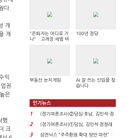
웠다.
성 개
"은퇴자는 어디로 가
100년 정당
을 개
나"…고려장 세법 비
판 확산
 수익
부동산 눈치게임
AI 잘 쓰는 신입을 찾
설업권
습니다
 높은
인기뉴스
1
(정기여론조사)②당심·호남, 김민석-정
락했
청래 '초접전'...
2
(정기여론조사)①당심, 김민석·정청래
더 크
'초접전'…대통령 ...
3
삼전닉스 “주주환원 확대 방안 마련”…
에서 6