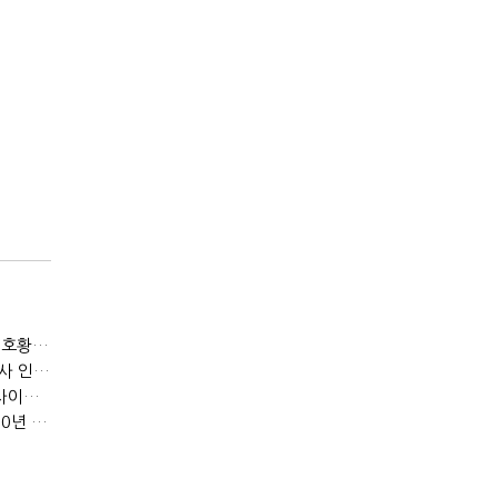
[IB토마토]KB금융, 비용 늘었는데 실적 효율은 개선…증권 호황 효과
[IB토마토]수협은행, 비이자이익 확대 늦어진다…공모운용사 인가 연말로
[IB토마토]지방은행 집단대출 성장 '제동'…입주절벽에 반사이익도 희박
[IB토마토]우리은행, 기업대출 확대의 그늘…중기 연체율 10년 만에 최고