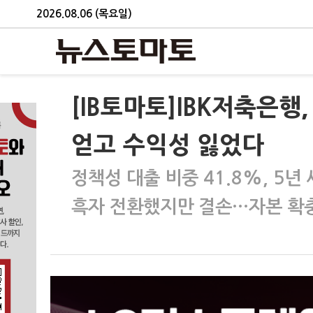
2026.08.06 (목요일)
[IB토마토]IBK저축은
얻고 수익성 잃었다
정책성 대출 비중 41.8%, 5년
흑자 전환했지만 결손…자본 확충