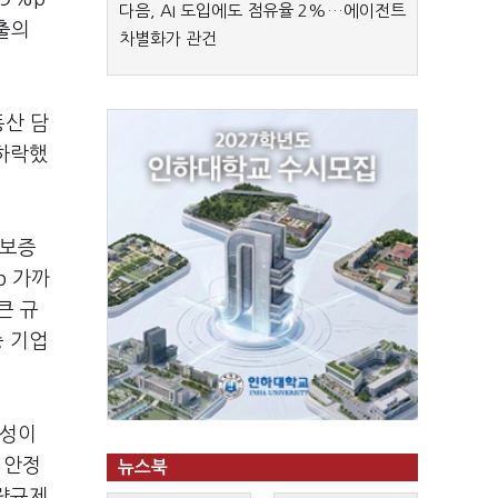
다음, AI 도입에도 점유율 2%…에이전트
출의
차별화가 관건
동산 담
 하락했
 보증
p 가까
큰 규
중 기업
정성이
 안정
뉴스북
총량규제