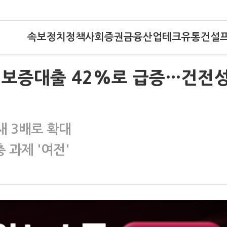
속보
정치
정책
사회
증권
금융
산업
테크
유통
건설
행, 보증대출 42%로 급증…건전
 새 3배로 확대
 과제 '여전'