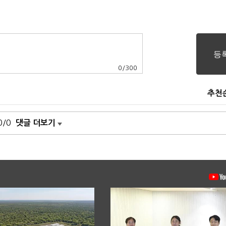
0
/
300
추천
0/0
댓글 더보기