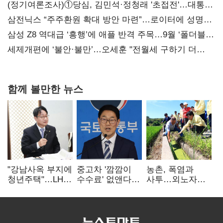
(정기여론조사)①당심, 김민석·정청래 '초접전'…대통령
지지도 '50% 아래로'(종합)
삼전닉스 “주주환원 확대 방안 마련”…로이터에 성명
보내
삼성 Z8 역대급 ‘흥행’에 애플 반격 주목…9월 ‘폴더블
대전’
세제개편에 ‘불안·불만’…오세훈 "전월세 구하기 더
힘들어질 것"
함께 볼만한 뉴스
"강남사옥 부지에
중고차 '깜깜이
농촌, 폭염과
청년주택"…LH도
수수료' 없앤다…
사투…외노자
'공급 속도전'
7일 내 중대하자
사각지대도
생기면 환불
없앤다