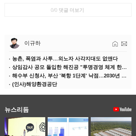
0/0
댓글 더보기
이규하
농촌, 폭염과 사투…외노자 사각지대도 없앤다
상임감사 공모 돌입한 해진공 "투명경영 체계 한층 강화"
해수부 신청사, 부산 '북항 1단계' 낙점…2030년 완공 목표
(인사)해양환경공단
뉴스리듬