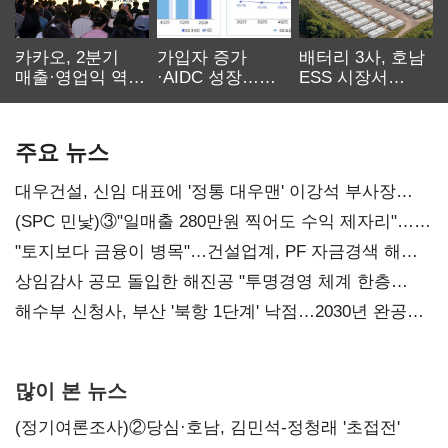
카카오, 2분기
가입자 증가
배터리 3사, 호남
매출·영업익 역대
·AIDC 성장…
ESS 시장서
최대…에이전트
SKT 2분기 성장
‘격돌’
AI 수익화 관건
본궤도
주요 뉴스
대우건설, 신임 대표에 '정통 대우맨' 이강석 부사장
내정
(SPC 민낯)③"일매출 280만원 찍어도 수익 제자리"…
점주 울리는 '상시 할인'
"토지보다 금융이 병목"…건설업계, PF 자금경색 해소
목소리
상임감사 공모 돌입한 해진공 "투명경영 체계 한층
강화"
해수부 신청사, 부산 '북항 1단계' 낙점…2030년 완공
목표
많이 본 뉴스
(정기여론조사)②당심·호남, 김민석-정청래 '초접전'