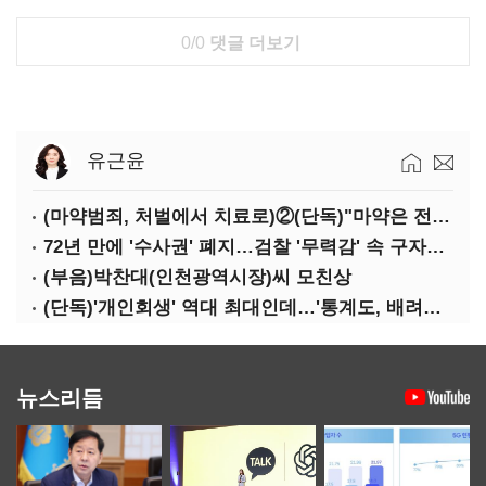
0/0
댓글 더보기
유근윤
(마약범죄, 처벌에서 치료로)②(단독)"마약은 전염병…여성 맞춤형 재활과정 개발 중"
72년 만에 '수사권' 폐지…검찰 '무력감' 속 구자현 사의
(부음)박찬대(인천광역시장)씨 모친상
(단독)'개인회생' 역대 최대인데…'통계도, 배려도' 없는 사법부
뉴스리듬