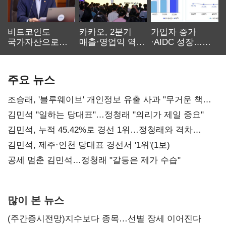
비트코인도
카카오, 2분기
가입자 증가
국가자산으로…'
매출·영업익 역대
·AIDC 성장…
보관·평가·처분'
최대…에이전트
SKT 2분기 성장
기준은 숙제
AI 수익화 관건
본궤도
주요 뉴스
조승래, '블루웨이브' 개인정보 유출 사과 "무거운 책임
통감"
김민석 "일하는 당대표"…정청래 "의리가 제일 중요"
김민석, 누적 45.42%로 경선 1위…정청래와 격차
0.86%p(2보)
김민석, 제주·인천 당대표 경선서 '1위'(1보)
공세 멈춘 김민석…정청래 "갈등은 제가 수습"
많이 본 뉴스
(주간증시전망)지수보다 종목…선별 장세 이어진다