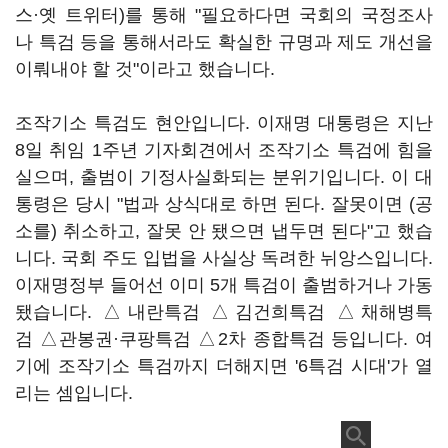
스·옛 트위터)를 통해 "필요하다면 국회의 국정조사
나 특검 등을 통해서라도 확실한 규명과 제도 개선을
이뤄내야 할 것"이라고 했습니다.
조작기소 특검도 현안입니다. 이재명 대통령은 지난
8일 취임 1주년 기자회견에서 조작기소 특검에 힘을
실으며, 출범이 기정사실화되는 분위기입니다. 이 대
통령은 당시 "법과 상식대로 하면 된다. 잘못이면 (공
소를) 취소하고, 잘못 안 됐으면 냅두면 된다"고 했습
니다. 국회 주도 입법을 사실상 독려한 뉘앙스입니다.
이재명정부 들어선 이미 5개 특검이 출범하거나 가동
됐습니다. △내란특검 △김건희특검 △채해병특
검 △관봉권·쿠팡특검 △2차 종합특검 등입니다. 여
기에 조작기소 특검까지 더해지면 '6특검 시대'가 열
리는 셈입니다.