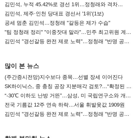
김민석, 누적 45.42%로 경선 1위…정청래와 격차
0.86%p(2보)
김민석, 제주·인천 당대표 경선서 '1위'(1보)
공세 멈춘 김민석…정청래 "갈등은 제가 수습"
"팀 정청래 정리" "이중잣대 말라"…민주 최고위원 계파
다툼 격화
김민석 "경선갈등 완전 제로 노력"…정청래 "반명 공세
사과부터"
많이 본 뉴스
(주간증시전망)지수보다 종목…선별 장세 이어진다
SK하이닉스, 중 충칭 공장 지분매각 검토?…“확정된 바
없어”
“-30℃ 이하도 난방 거뜬”…삼성, 미 국립연구소와 개발
협력
전국 기름값 12주 연속 하락…서울 휘발윳값 1909원
김민석 "경선갈등 완전 제로 노력"…정청래 "반명 공세
사과부터"