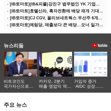
[IB토마토](IB&피플)강진구 법무법인 YK 기업거버넌스센터 센터장
[IB토마토]호텔신라, 흑자전환에 배당 재개 기대감…삼성생명도 웃을까
[IB토마토]CJ CGV, 올리브네트웍스 우선주 6개월 만에 상환…왜?
[IB토마토]예림당, 매출보다 큰 배당…오너 일가에 절반 간다
뉴스리듬
비트코인도
카카오, 2분기
가입자 증가
국가자산으로…'
매출·영업익 역대
·AIDC 성장…
보관·평가·처분'
최대…에이전트
SKT 2분기 성장
기준은 숙제
AI 수익화 관건
본궤도
주요 뉴스