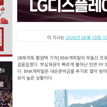
이 기사는
2026년 06월 10일 10
[IB토마토 황양택 기자] BNK캐피탈의 부동산 
걸음질쳤다. 부실채권이 빠르게 불어난 반면 PF
다. BNK캐피탈은 대손준비금을 추가로 쌓아 방
성이 높은 상황이다.