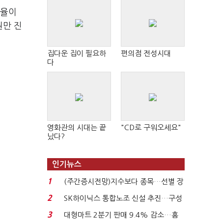
비율이
원만 진
집다운 집이 필요하
편의점 전성시대
다
영화관의 시대는 끝
"CD로 구워오세요"
났다?
인기뉴스
1
(주간증시전망)지수보다 종목…선별 장
세 이어진다...
2
SK하이닉스 통합노조 신설 추진…구성
원간 성과급 불...
3
대형마트 2분기 판매 9.4% 감소…홈