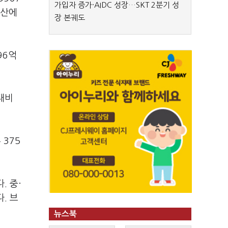
가입자 증가·AIDC 성장…SKT 2분기 성
자산에
장 본궤도
96억
대비
375
. 중·
. 브
뉴스북