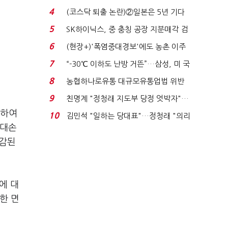
플러스 사태 여파...
4
(코스닥 퇴출 논란)②일본은 5년 기다
려주는데 우리는 ...
5
SK하이닉스, 중 충칭 공장 지분매각 검
토?…“확정된 바...
6
(현장+)'폭염중대경보'에도 농촌 이주
노동자는 강행군…'야...
7
“-30℃ 이하도 난방 거뜬”…삼성, 미 국
립연구소와 개...
8
농협하나로유통 대규모유통업법 위반
적발…공정위, 과...
9
친명계 "정청래 지도부 당정 엇박자"…
친청계 "신천지 오...
이하여
10
김민석 "일하는 당대표"…정청래 "의리
 대손
가 제일 중요"...
차감된
에 대
한 면