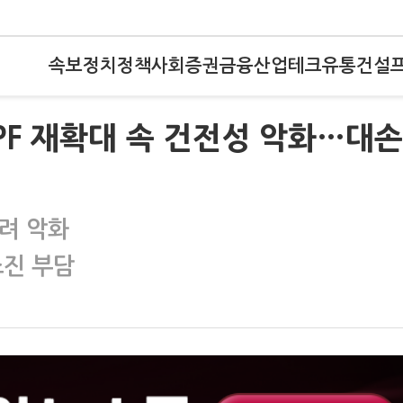
속보
정치
정책
사회
증권
금융
산업
테크
유통
건설
 PF 재확대 속 건전성 악화…대
히려 악화
진 부담