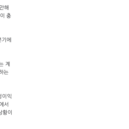
감안해
이 충
분기에
는 계
못하는
정이익
산에서
 상황이