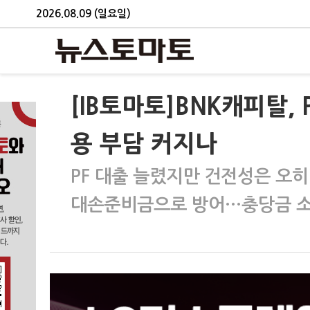
2026.08.09 (일요일)
[IB토마토]BNK캐피탈,
용 부담 커지나
PF 대출 늘렸지만 건전성은 오
대손준비금으로 방어…충당금 소