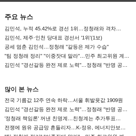
보관·평가·처분'
최대…에이전트
SKT 2분기 성장
기준은 숙제
AI 수익화 관건
본궤도
주요 뉴스
김민석, 누적 45.42%로 경선 1위…정청래와 격차
0.86%p(2보)
김민석, 제주·인천 당대표 경선서 '1위'(1보)
공세 멈춘 김민석…정청래 "갈등은 제가 수습"
"팀 정청래 정리" "이중잣대 말라"…민주 최고위원 계파
다툼 격화
김민석 "경선갈등 완전 제로 노력"…정청래 "반명 공세
사과부터"
많이 본 뉴스
전국 기름값 12주 연속 하락…서울 휘발윳값 1909원
김민석 "경선갈등 완전 제로 노력"…정청래 "반명 공세
사과부터"
'정청래 책임론' 꺼낸 친명계…친청계는 추가투표
때리기
전쟁에 원유 공급망 흔들리자…K-정유, 에너지안보