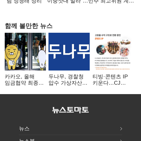
핵심으로 재부상
"팀 정청래 정리" "이중잣대 말라"…민주 최고위원 계파
다툼 격화
함께 볼만한 뉴스
카카오, 올해
두나무, 경찰청
티빙·콘텐츠 IP
임금협약 최종
압수 가상자산
키운다…CJ
타결…연봉 6.3%
보관 맡는다…
ENM, 하반기
인상·격려금
커스터디 사업
글로벌 확장 가속
300만원
최종 낙찰
뉴스