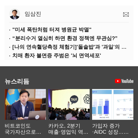
임삼진
"미세 폭탄처럼 터져 병원균 박멸"
“분리수거 열심히 하면 환경 정책엔 무관심?”
[나의 연속혈당측정 체험기]'돌솥밥'과 '과일'의 놀라운 배신
치매 환자 불면증 주범은 '뇌 면역세포'
뉴스리듬
비트코인도
카카오, 2분기
가입자 증가
국가자산으로…'
매출·영업익 역대
·AIDC 성장…