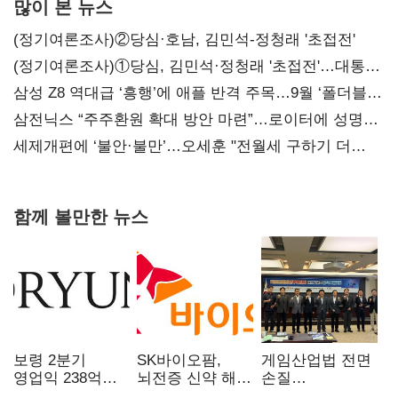
많이 본 뉴스
(정기여론조사)②당심·호남, 김민석-정청래 '초접전'
(정기여론조사)①당심, 김민석·정청래 '초접전'…대통령
지지도 '50% 아래로'(종합)
삼성 Z8 역대급 ‘흥행’에 애플 반격 주목…9월 ‘폴더블
대전’
삼전닉스 “주주환원 확대 방안 마련”…로이터에 성명
보내
세제개편에 ‘불안·불만’…오세훈 "전월세 구하기 더
힘들어질 것"
함께 볼만한 뉴스
보령 2분기
SK바이오팜,
게임산업법 전면
영업익 238억…
뇌전증 신약 해외
손질
전년 대비 6.2%↓
흥행 발판…
공감대…"낡은