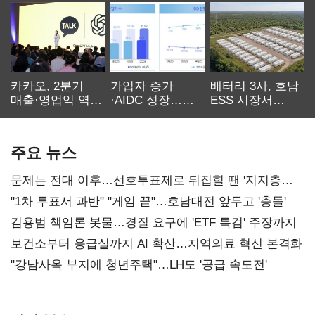
카카오, 2분기
가입자 증가
배터리 3사, 호남
매출·영업익 역대
·AIDC 성장…
ESS 시장서
최대…에이전트
SKT 2분기 성장
‘격돌’
AI 수익화 관건
본궤도
주요 뉴스
문제는 전대 이후…선호투표제로 뒤집힐 땐 '지지층
불복'
"1차 투표서 과반" "게임 끝"…호남대전 앞두고 '충돌'
김용범 책임론 봇물…경질 요구에 'ETF 특검' 주장까지
보건소부터 응급실까지 AI 확산…지역의료 혁신 본격화
"강남사옥 부지에 청년주택"…LH도 '공급 속도전'