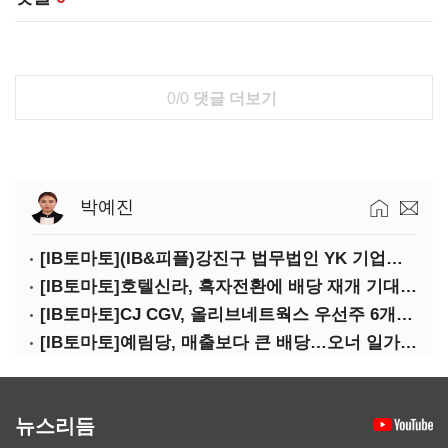
0/0
댓글 더보기
박예진
[IB토마토](IB&피플)강진구 법무법인 YK 기업거버넌스센터 센터장
[IB토마토]호텔신라, 흑자전환에 배당 재개 기대감…삼성생명도 웃을까
[IB토마토]CJ CGV, 올리브네트웍스 우선주 6개월 만에 상환…왜?
[IB토마토]예림당, 매출보다 큰 배당…오너 일가에 절반 간다
뉴스리듬