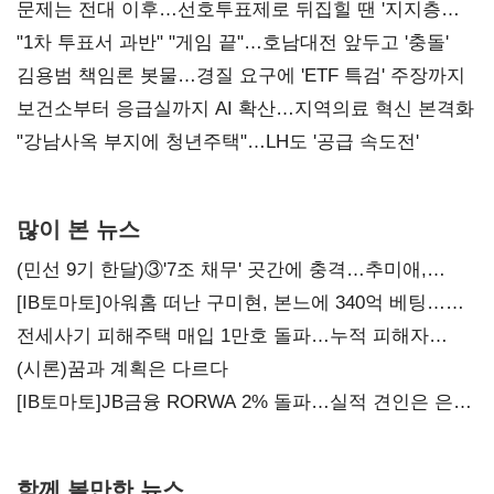
문제는 전대 이후…선호투표제로 뒤집힐 땐 '지지층
불복'
"1차 투표서 과반" "게임 끝"…호남대전 앞두고 '충돌'
김용범 책임론 봇물…경질 요구에 'ETF 특검' 주장까지
보건소부터 응급실까지 AI 확산…지역의료 혁신 본격화
"강남사옥 부지에 청년주택"…LH도 '공급 속도전'
많이 본 뉴스
(민선 9기 한달)③'7조 채무' 곳간에 충격…추미애,
20년만에 '비상재정' 선언 승부수
[IB토마토]아워홈 떠난 구미현, 본느에 340억 베팅…
가족 지배체제 구축
전세사기 피해주택 매입 1만호 돌파…누적 피해자
4만278명
(시론)꿈과 계획은 다르다
[IB토마토]JB금융 RORWA 2% 돌파…실적 견인은 은행
아닌 캐피탈
함께 볼만한 뉴스