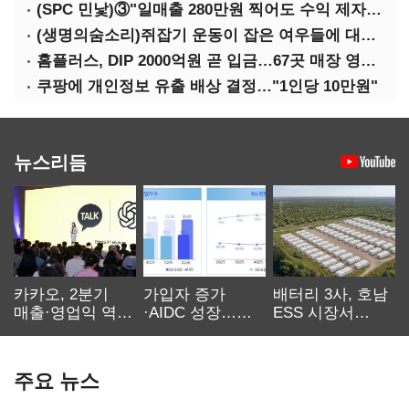
(SPC 민낯)③"일매출 280만원 찍어도 수익 제자리"…점주 울리는 '상시 할인'
(생명의숨소리)쥐잡기 운동이 잡은 여우들에 대하여
홈플러스, DIP 2000억원 곧 입금…67곳 매장 영업 재개 예정
쿠팡에 개인정보 유출 배상 결정…"1인당 10만원"
뉴스리듬
카카오, 2분기
가입자 증가
배터리 3사, 호남
매출·영업익 역대
·AIDC 성장…
ESS 시장서
최대…에이전트
SKT 2분기 성장
‘격돌’
AI 수익화 관건
본궤도
주요 뉴스