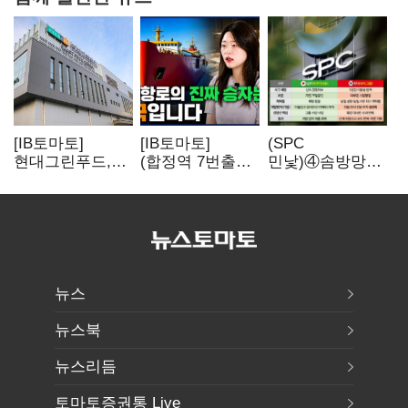
[IB토마토]
[IB토마토]
(SPC
현대그린푸드,
(합정역 7번출구)
민낯)④솜방망이
수익성 본궤도…
북극길 열리자
처벌에
실적 개선에
K조선 뜬다
식품위생법 위반
주주환원까지
반복
뉴스
뉴스북
뉴스리듬
토마토증권통 Live