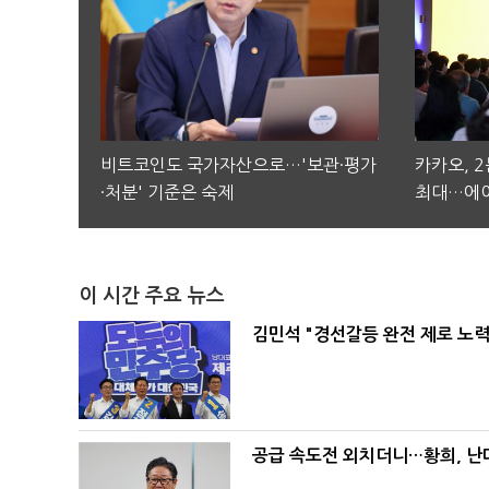
비트코인도 국가자산으로…'보관·평가
카카오, 
·처분' 기준은 숙제
최대…에이
이 시간 주요 뉴스
김민석 "경선갈등 완전 제로 노력
공급 속도전 외치더니…황희, 난