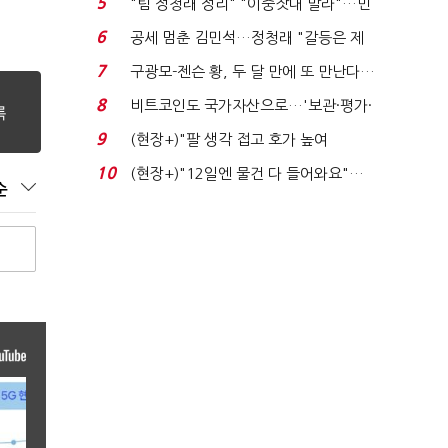
5
"팀 정청래 정리" "이중잣대 말라"…민
주 최고위원 계파 다...
6
공세 멈춘 김민석…정청래 "갈등은 제
가 수습"
7
구광모-젠슨 황, 두 달 만에 또 만난다…
로봇·AI 등 논...
8
비트코인도 국가자산으로…'보관·평가·
처분' 기준은 ...
9
(현장+)"팔 생각 접고 호가 높여
요"…'덜 똘똘한 한 채' 20...
10
(현장+)"12일엔 물건 다 들어와요"…
순
빈 매대 채우며 문 연 ...