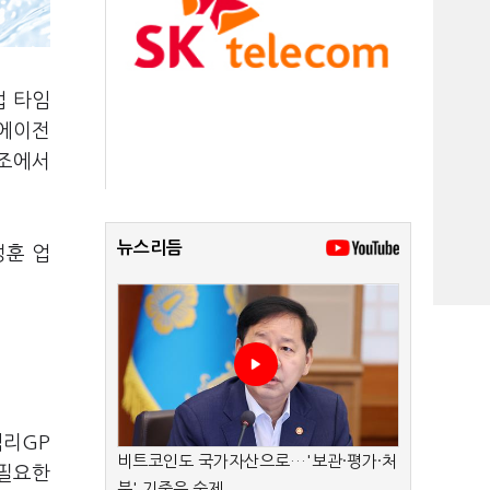
업 타임
 에이전
구조에서
뉴스리듬
성훈 업
임리GP
비트코인도 국가자산으로…'보관·평가·처
 필요한
분' 기준은 숙제