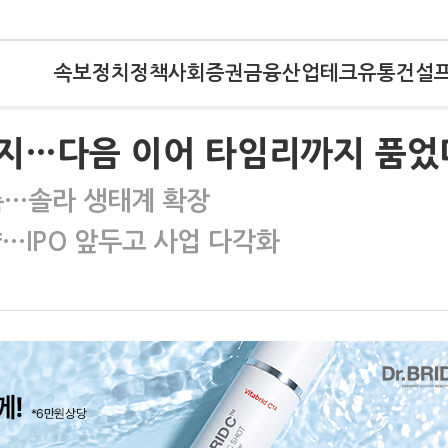
속보
정치
정책
사회
증권
금융
산업
테크
유통
건설
이지…다음 이어 타임리까지 품었
구축…솔라 생태계 확장
…IPO 앞두고 사업 다각화