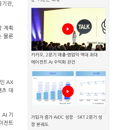
공기관,
할 계획
는 물론
카카오, 2분기 매출·영업익 역대 최대…
에이전트 AI 수익화 관건
인 AX
텐츠 데
AI 기
가입자 증가·AIDC 성장…SKT 2분기 성
에이전트
장 본궤도