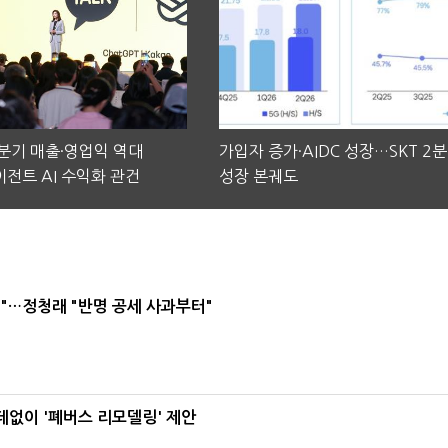
2분기 매출·영업익 역대
가입자 증가·AIDC 성장…SKT 2
전트 AI 수익화 관건
성장 본궤도
"…정청래 "반명 공세 사과부터"
데없이 '폐버스 리모델링' 제안