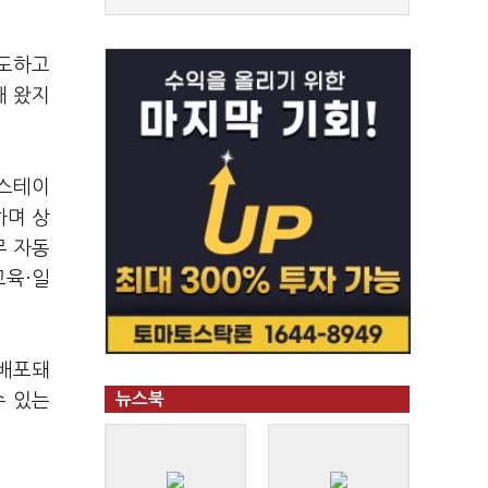
시도하고
해 왔지
업스테이
하며 상
무 자동
교육·일
 배포돼
수 있는
뉴스북