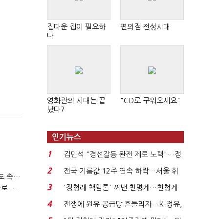
집다운 집이 필요하
편의점 전성시대
다
영화관의 시대는 끝
"CD로 구워오세요"
났다?
인기뉴스
1
김민석 "경선갈등 완전 제로 노력"…정
청래 "반명 공세 사...
2
전국 기름값 12주 연속 하락…서울 휘
티빙 첫 분기 흑자…"2031년까지 KBO 독점, 웨이브 합병도 속도"
발윳값 1909원...
3
'정청래 책임론' 꺼낸 친명계…친청계
박윤영 KT 대표, AIDC 현장경영…"AX 플랫폼 핵심 인프라로 키운다"
는 추가투표 때리기...
4
전쟁에 원유 공급망 흔들리자…K-정유,
에너지안보 핵심...