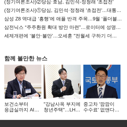
(정기여론조사)②당심·호남, 김민석-정청래 '초접전'
(정기여론조사)①당심, 김민석·정청래 '초접전'…대통령
지지도 '50% 아래로'(종합)
삼성 Z8 역대급 ‘흥행’에 애플 반격 주목…9월 ‘폴더블
대전’
삼전닉스 “주주환원 확대 방안 마련”…로이터에 성명
보내
세제개편에 ‘불안·불만’…오세훈 "전월세 구하기 더
힘들어질 것"
함께 볼만한 뉴스
보건소부터
"강남사옥 부지에
중고차 '깜깜이
응급실까지 AI
청년주택"…LH도
수수료' 없앤다…
확산…지역의료
'공급 속도전'
7일 내 중대하자
혁신 본격화
생기면 환불