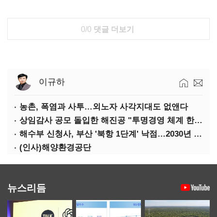
0/0
댓글 더보기
이규하
농촌, 폭염과 사투…외노자 사각지대도 없앤다
상임감사 공모 돌입한 해진공 "투명경영 체계 한층 강화"
해수부 신청사, 부산 '북항 1단계' 낙점…2030년 완공 목표
(인사)해양환경공단
뉴스리듬