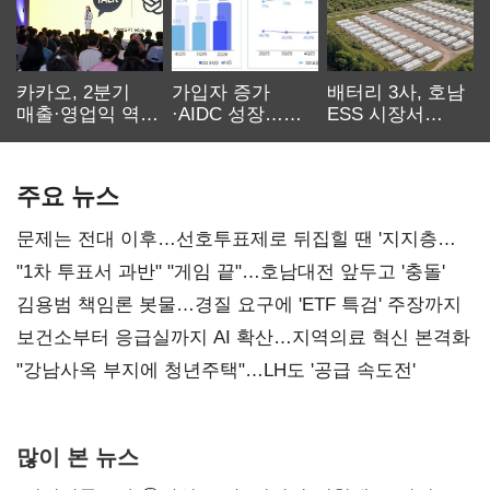
카카오, 2분기
가입자 증가
배터리 3사, 호남
매출·영업익 역대
·AIDC 성장…
ESS 시장서
최대…에이전트
SKT 2분기 성장
‘격돌’
AI 수익화 관건
본궤도
주요 뉴스
문제는 전대 이후…선호투표제로 뒤집힐 땐 '지지층
불복'
"1차 투표서 과반" "게임 끝"…호남대전 앞두고 '충돌'
김용범 책임론 봇물…경질 요구에 'ETF 특검' 주장까지
보건소부터 응급실까지 AI 확산…지역의료 혁신 본격화
"강남사옥 부지에 청년주택"…LH도 '공급 속도전'
많이 본 뉴스