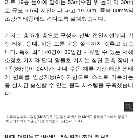
파트 19층 높이에 달하는 53m(수면 위 높이 약 30m)
로 규모 6.5의 지진이나 파고 19.24m, 풍속 60m/s의
초강력 태풍에도 견디도록 설계했습니다.
기지는 총 5개 층으로 구성돼 선박 접안시설부터 기
상 타워, 등대, 자동 드론 운용 설비까지 갖추고 있습
니다. 특히 최대 40명이 30일간 체류할 수 있는 서해
소청초 기지와 달리 왕돌초 기지는 첨단 관측 장비 3
7종(86점)이 24시간 내내 수온·해류·기상·해양 생태
계 변화를 인공지능(AI) 기반으로 스스로 기록하는
등 실시간 송신할 수 있는 원격 시스템을 구축했습니
다.
한국해양과학기술원(KIOST)은 9일 울진에 위치한 KIOST 동해연구소에서 왕돌초
해양과학기지의 준공식을 개최했다. (사진=KIOST)
반대 어민들도 ‘반색’…“실질적 조업 정보”