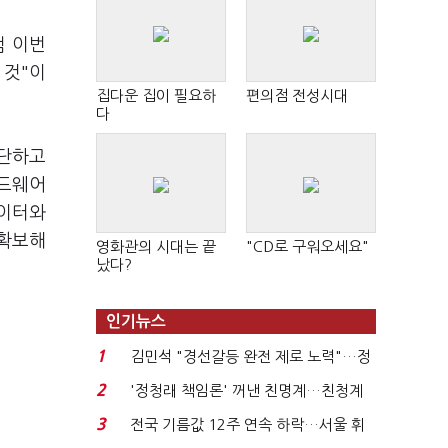
럼 이번
 것"이
집다운 집이 필요하
편의점 전성시대
다
판단하고
하드웨어
데이터와
 확보해
영화관의 시대는 끝
"CD로 구워오세요"
났다?
인기뉴스
1
김민석 "경선갈등 완전 제로 노력"…정
청래 "반명 공세 사...
2
'정청래 책임론' 꺼낸 친명계…친청계
는 추가투표 때리기...
3
전국 기름값 12주 연속 하락…서울 휘