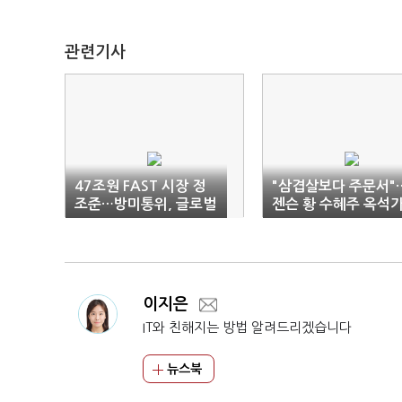
관련기사
47조원 FAST 시장 정
"삼겹살보다 주문서"
조준…방미통위, 글로벌
젠슨 황 수혜주 옥석
진출 시동
리기
이지은
IT와 친해지는 방법 알려드리겠습니다
뉴스북