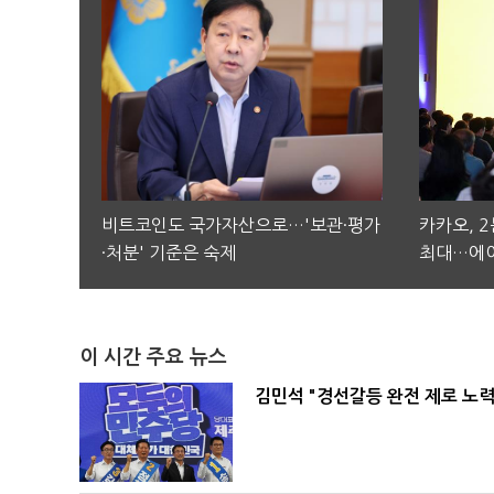
비트코인도 국가자산으로…'보관·평가
카카오, 
·처분' 기준은 숙제
최대…에이
이 시간 주요 뉴스
김민석 "경선갈등 완전 제로 노력