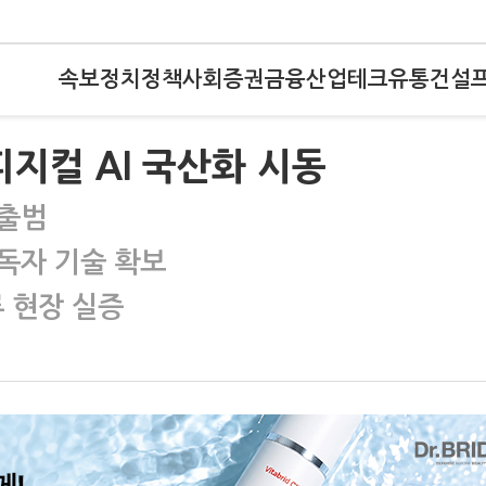
속보
정치
정책
사회
증권
금융
산업
테크
유통
건설
피지컬 AI 국산화 시동
 출범
독자 기술 확보
 현장 실증