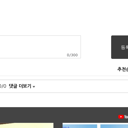
0
/
300
추천
0/0
댓글 더보기