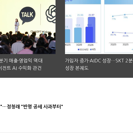
2분기 매출·영업익 역대
가입자 증가·AIDC 성장…SKT 2
전트 AI 수익화 관건
성장 본궤도
"…정청래 "반명 공세 사과부터"