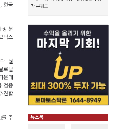
, 한국
장 본궤도
공정 분
로보틱스
다. 월
 글로벌
 파운데
복 검증
 추진합
I를 주
뉴스북