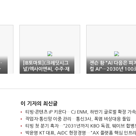
…
[IB토마토](크레딧시그
젠슨 황 "AI 다음은 피
가
널)엑사이엔씨, 수주·재
컬 AI"…2030년 100
무 개선에도 '상폐 리스
전망
크'
이 기자의 최신글
티빙·콘텐츠 IP 키운다…CJ ENM, 하반기 글로벌 확장 가속
작업자·통신망 이중 관리…통신3사, 폭염 비상대응 돌입