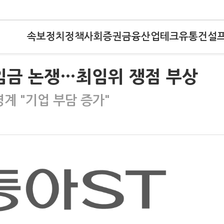
속보
정치
정책
사회
증권
금융
산업
테크
유통
건설
임금 논쟁…최임위 쟁점 부상
계 "기업 부담 증가"