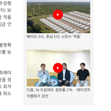
 주장했
자) 보
금 적용
임금 안
배터리 3사, 호남 ESS 시장서 ‘격돌’
 불명확
지불 능
질화해야
금을 정
의 최저
다음, AI 도입에도 점유율 2%…에이전트
해 최소
차별화가 관건