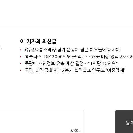
이 기자의 최신글
부
(생명의숨소리)쥐잡기 운동이 잡은 여우들에 대하여
홈플러스, DIP 2000억원 곧 입금…67곳 매장 영업 재개 
쿠팡에 개인정보 유출 배상 결정…"1인당 10만원"
쿠팡, 과징금·화재…2분기 실적발표 앞두고 '이중악재'
0
/
300