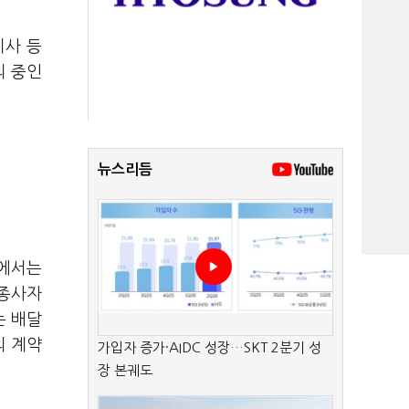
기사 등
의 중인
뉴스리듬
의에서는
로종사자
는 배달
의 계약
가입자 증가·AIDC 성장…SKT 2분기 성
장 본궤도