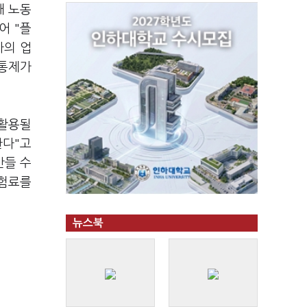
해 노동
어 "플
자의 업
 통제가
 활용될
한다"고
만들 수
보험료를
뉴스북