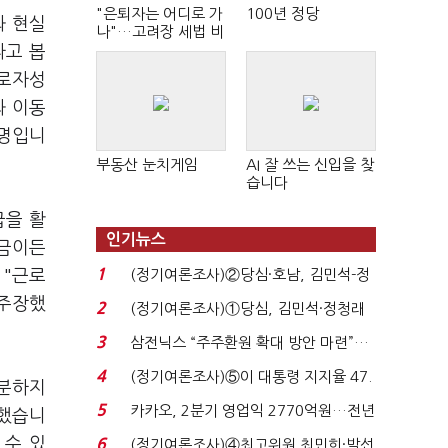
"은퇴자는 어디로 가
100년 정당
와 현실
나"…고려장 세법 비
판 확산
라고 봅
근로자성
과 이동
설명입니
부동산 눈치게임
AI 잘 쓰는 신입을 찾
습니다
급을 활
인기뉴스
임금이든
1
 "근로
(정기여론조사)②당심·호남, 김민석-정
청래 '초접전'...
 주장했
2
(정기여론조사)①당심, 김민석·정청래
'초접전'…대통령 ...
3
삼전닉스 “주주환원 확대 방안 마련”…
로이터에 성명...
4
(정기여론조사)⑤이 대통령 지지율 47.
충분하지
7%…일주일 만에 ...
5
카카오, 2분기 영업익 2770억원…전년
려했습니
비 36% 증가...
 수 있
6
(정기여론조사)④최고위원 최민희·박선