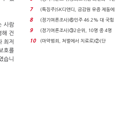
원 '양강'…서미...
7
(특징주)SK디앤디, 금감원 유증 제동에
장 초반 상한가...
8
(정기여론조사)⑥민주 46.2% 대 국힘
는 사람
31.0%…오차범위 밖 ...
9
(정기여론조사)③2순위, 10명 중 4명
영해 건
'송영길'…정청래 '한 ...
10
(마약범죄, 처벌에서 치료로)②(단
라 최저
독)"마약은 전염병…여성...
 보호를
붙였습니