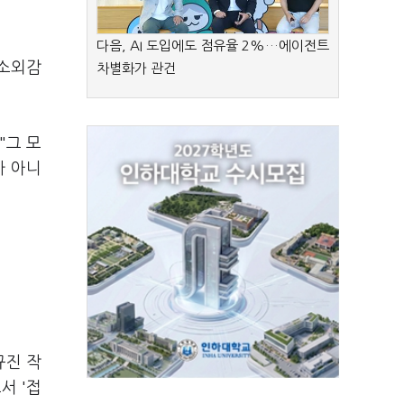
다음, AI 도입에도 점유율 2%…에이전트
 소외감
차별화가 관건
"그 모
가 아니
규진 작
서 '접