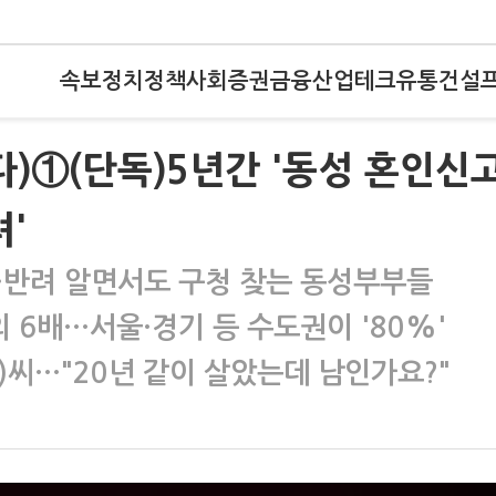
속보
정치
정책
사회
증권
금융
산업
테크
유통
건설
)①(단독)5년간 '동성 혼인신고
'
'…반려 알면서도 구청 찾는 동성부부들
의 6배…서울·경기 등 수도권이 '80%'
)씨…"20년 같이 살았는데 남인가요?"