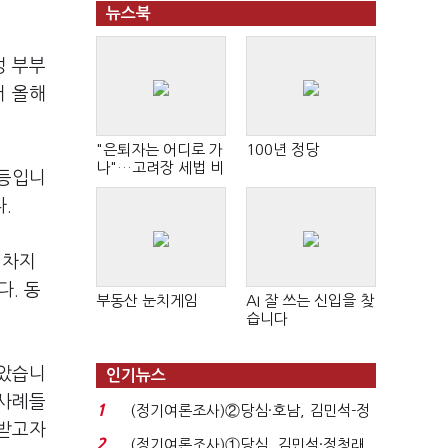
뉴스북
성 부부
터 올해
"은퇴자는 어디로 가
100년 정당
나"…고려장 세법 비
 등입니
판 확산
다.
 차지
다. 동
부동산 눈치게임
AI 잘 쓰는 신입을 찾
습니다
많았습니
인기뉴스
 사례들
1
(정기여론조사)②당심·호남, 김민석-정
호받고자
청래 '초접전'...
2
(정기여론조사)①당심, 김민석·정청래