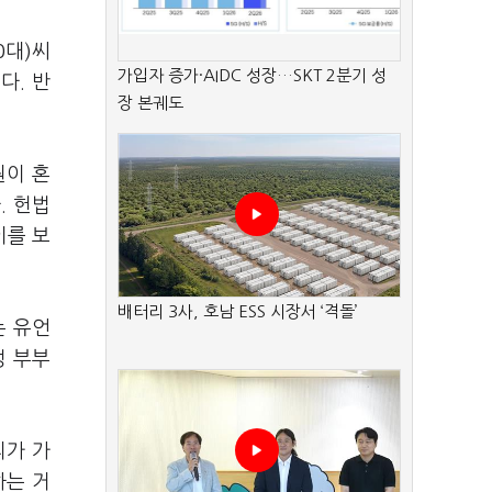
0대)씨
가입자 증가·AIDC 성장…SKT 2분기 성
다. 반
장 본궤도
원이 혼
. 헌법
이를 보
배터리 3사, 호남 ESS 시장서 ‘격돌’
는 유언
성 부부
리가 가
하는 거