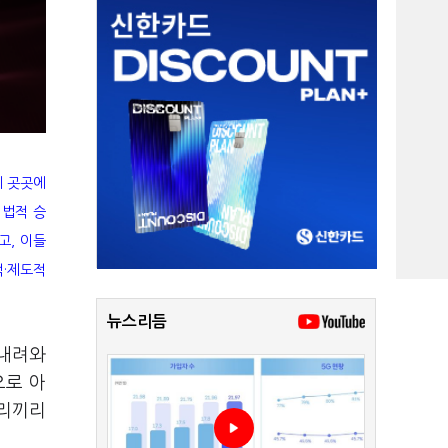
계 곳곳에
 법적 승
고, 이들
적·제도적
뉴스리듬
 내려와
으로 아
우리끼리