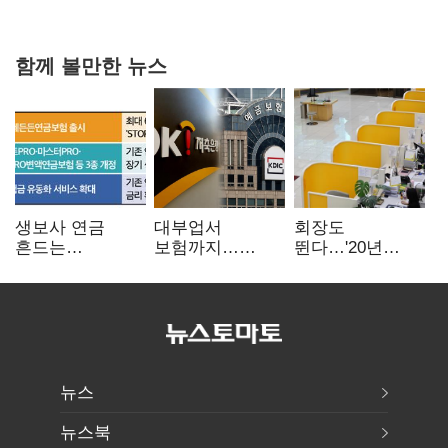
함께 볼만한 뉴스
생보사 연금
대부업서
회장도
흔드는
보험까지…
뛴다…'20년
'증시변동성·
OK금융,
신한' vs '청라
장수리스크'
종합금융그룹
하나' 인천시금고
퍼즐 맞춘다
정면승부
뉴스
뉴스북