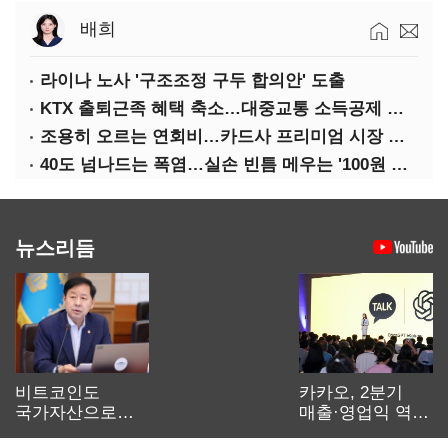
배희
라이나 노사 '구조조정 구두 합의안' 도출
KTX 출퇴근족 혜택 축소…대중교통 소득공제 개편
조용히 오르는 연회비…카드사 프리미엄 시장 정조준
40도 넘나드는 폭염…실손 빈틈 메우는 '100원 미니보험'
뉴스리듬
비트코인도
카카오, 2분기
국가자산으로…'
매출·영업익 역대
보관·평가·처분'
최대…에이전트