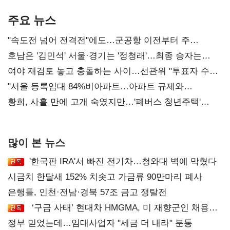
기준은 숙제
AI 수익화 관건
주요 뉴스
"속도전 넘어 전격전"에도…군공항 이전부터 주
52시간까지 '뇌관'
호남은 '김민석' 서울·경기는 '정청래'…최종 승자는
'안갯속'
여야 재검토 놓고 충돌하는 사이…선관위 "투표자 수
오차 당연"
"서울 등록임대 84%비아파트…아파트 규제와
달리해야"
황희, 사흘 만에 고개 숙였지만…'폐버스 청년주택'
후폭풍
많이 본 뉴스
'한국판 IRA'서 빠진 전기차…청와대 벽에 막혔다
시금치 한달새 152% 치솟고 가금류 90만마리 폐사
은행들, 인천·전남·경북 57조 금고 쟁탈전
‘구금 사태’ 현대차 HMGMA, 미 재향군인 채용
확대로 분위기 반전
정부 믿었는데…임대사업자 "세금 더 내라" 분통