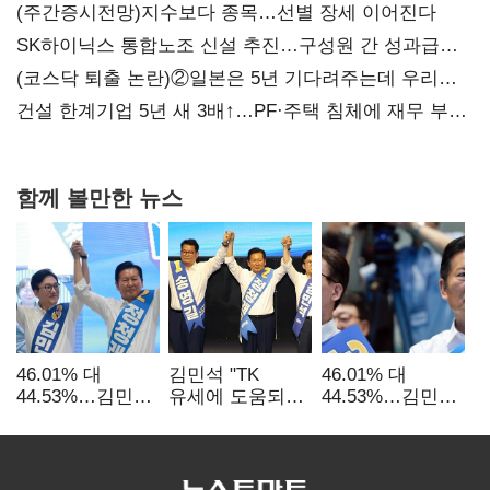
(주간증시전망)지수보다 종목…선별 장세 이어진다
SK하이닉스 통합노조 신설 추진…구성원 간 성과급
불만 확산
(코스닥 퇴출 논란)②일본은 5년 기다려주는데 우리는
당장 퇴출?…시간만으론 부족한 코스닥 구하기
건설 한계기업 5년 새 3배↑…PF·주택 침체에 재무 부담
확대
함께 볼만한 뉴스
46.01% 대
김민석 "TK
46.01% 대
44.53%…김민석·
유세에 도움되는
44.53%…김민석·
정청래
당대표"…정청래
정청래
'초박빙'(종합
"벌써 대표된 양
'초박빙'(종합)
2보)
당직 배분"