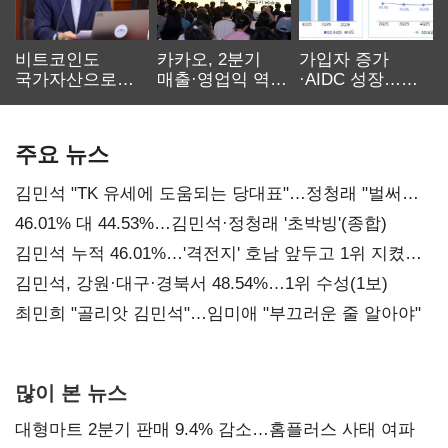
비트코인도
카카오, 2분기
가입자 증가
국가자산으로…'
매출·영업익 역대
·AIDC 성장…
보관·평가·처분'
최대…에이전트
SKT 2분기 성장
기준은 숙제
AI 수익화 관건
본궤도
주요 뉴스
김민석 "TK 유세에 도움되는 당대표"…정청래 "벌써
대표된 양 당직 배분"
46.01% 대 44.53%…김민석·정청래 '초박빙'(종합)
김민석 누적 46.01%…'격전지' 호남 앞두고 1위 지켰다
(2보)
김민석, 강원·대구·경북서 48.54%…1위 수성(1보)
최민희 "골리앗 김민석"…임미애 "부끄러운 줄 알아야"
많이 본 뉴스
대형마트 2분기 판매 9.4% 감소…홈플러스 사태 여파