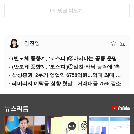
0/0
댓글 더보기
김진양
(반도체 풍향계, '코스피')②아시아는 공동 운명체?…일본·대만도 '동반 출렁'
(반도체 풍향계, '코스피')①삼전·하닉 등락에 '촉각'…코스피·나스닥 '한 몸'
삼성증권, 2분기 영업익 6758억원…역대 최대 경신
레버리지 예탁금 상향 첫날…거래대금 75% 감소
뉴스리듬