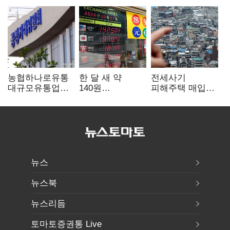
농협하나로유통
한 달 새 약
전세사기
대규모유통업법
140원
피해주택 매입
위반 적발…
급락…'역대급
1만호 돌파…
공정위, 과징금
엔저'에 원화
누적 피해자
4억6200만원
변곡점
4만278명
부과
뉴스
뉴스북
뉴스리듬
토마토증권통 Live