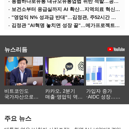
농협하나로유통 대규모유통업법 위반 적발…공정위, 과징금 4억6200만원 부과
보건소부터 응급실까지 AI 확산…지역의료 혁신 본격화
"영업익 N% 성과급 반대"…김정관, 주52시간 손질 예고
김정관 "AI혁명 놓치면 성장 끝"…메가프로젝트·메가특구 속도전
뉴스리듬
비트코인도
카카오, 2분기
가입자 증가
국가자산으로…'
매출·영업익 역대
·AIDC 성장…
보관·평가·처분'
최대…에이전트
SKT 2분기 성장
기준은 숙제
AI 수익화 관건
본궤도
주요 뉴스