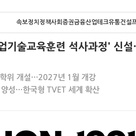
속보
정치
정책
사회
증권
금융
산업
테크
유통
건설
직업기술교육훈련 석사과정' 신설
공동학위 개설…2027년 1월 개강
 양성…한국형 TVET 세계 확산