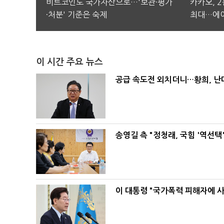
비트코인도 국가자산으로…'보관·평가
카카오, 
·처분' 기준은 숙제
최대…에이
이 시간 주요 뉴스
공급 속도전 외치더니…황희, 난
송영길 측 "정청래, 국힘 '역선
이 대통령 "국가폭력 피해자에 