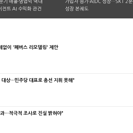
2분기 매출·영업익 역대
가입자 증가·AIDC 성장…SKT 2
전트 AI 수익화 관건
성장 본궤도
데없이 '폐버스 리모델링' 제안
택' 대상…민주당 대표로 총선 지휘 못해"
사과…적극적 조사로 진실 밝혀야"