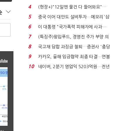
요"…'덜 똘똘한 한 채' 20...
4
(현장+)"12일엔 물건 다 들어와요"…
순
빈 매대 채우며 문 연 ...
5
중국 이어 대만도 설비투자…메모리 ‘삼
국전쟁’
6
이 대통령 "국가폭력 피해자에 사과…
적극적 조사로 진...
7
(특징주)윙입푸드, 경영진 주가 부양 의
지에 상한가...
8
국고채 담합 과징금 철퇴…증권사 '충당
금 폭탄' 우려...
9
카카오, 올해 임금협약 최종 타결…연봉
6.3% 인상·격려...
10
네이버, 2분기 영업익 5203억원…전년
비 0.2% 감소...