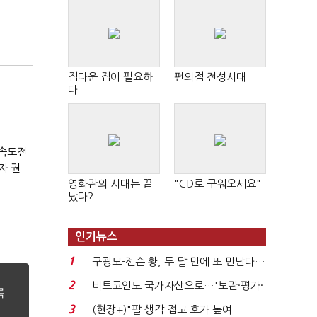
집다운 집이 필요하
편의점 전성시대
다
 속도전
통신 3사, 개인정보 침해 면책 등 자진 시정…공정위 "이용자 권리 강화"
영화관의 시대는 끝
"CD로 구워오세요"
났다?
인기뉴스
1
구광모-젠슨 황, 두 달 만에 또 만난다…
로봇·AI 등 논...
2
비트코인도 국가자산으로…'보관·평가·
처분' 기준은 ...
3
(현장+)"팔 생각 접고 호가 높여