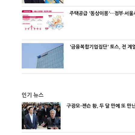
주택공급 '동상이몽'…정부·서울시
'금융복합기업집단' 토스, 전 
인기 뉴스
구광모-젠슨 황, 두 달 만에 또 만