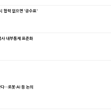
 협력 없으면 '공수표'
계열사 내부통제 표준화
난다…로봇·AI 등 논의