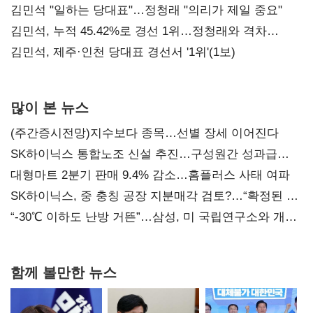
통감"
김민석 "일하는 당대표"…정청래 "의리가 제일 중요"
김민석, 누적 45.42%로 경선 1위…정청래와 격차
0.86%p(2보)
김민석, 제주·인천 당대표 경선서 '1위'(1보)
많이 본 뉴스
(주간증시전망)지수보다 종목…선별 장세 이어진다
SK하이닉스 통합노조 신설 추진…구성원간 성과급
불만 확산
대형마트 2분기 판매 9.4% 감소…홈플러스 사태 여파
SK하이닉스, 중 충칭 공장 지분매각 검토?…“확정된 바
없어”
“-30℃ 이하도 난방 거뜬”…삼성, 미 국립연구소와 개발
협력
함께 볼만한 뉴스