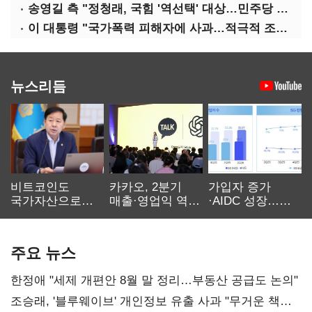
송영길 측 "정청래, 국힘 '역선택' 대상…민주당 대표로 총선 지휘 못해"
이 대통령 "국가폭력 피해자에 사과…적극적 조사로 진실 밝혀야"
뉴스리듬
비트코인도
카카오, 2분기
가입자 증가
국가자산으로…'
매출·영업익 역대
·AIDC 성장…
보관·평가·처분'
최대…에이전트
SKT 2분기 성장
기준은 숙제
AI 수익화 관건
본궤도
주요 뉴스
한정애 "세제 개편안 8월 말 정리…부동산 공급도 논의"
조승래, '블루웨이브' 개인정보 유출 사과 "무거운 책임