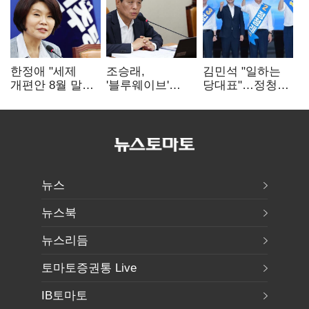
한정애 "세제
조승래,
김민석 "일하는
개편안 8월 말
'블루웨이브'
당대표"…정청래
정리…부동산
개인정보 유출
"의리가 제일
공급도 논의"
사과 "무거운
중요"
책임 통감"
뉴스
뉴스북
뉴스리듬
토마토증권통 Live
IB토마토