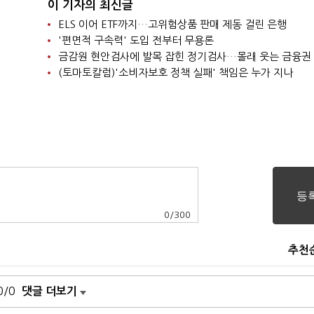
이 기자의 최신글
ELS 이어 ETF까지…고위험상품 판매 제동 걸린 은행
'편면적 구속력' 도입 전부터 무용론
금감원 현안검사에 발목 잡힌 정기검사…몰래 웃는 금융권
(토마토칼럼)'소비자보호 정책 실패' 책임은 누가 지나
0
/
300
추천
0/0
댓글 더보기