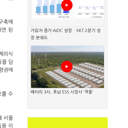
 구축에
내면 된
가입자 증가·AIDC 성장…SKT 2분기 성
장 본궤도
문제의식
등을 담
영향권에
배터리 3사, 호남 ESS 시장서 ‘격돌’
오를 수
께 서울
등을 이