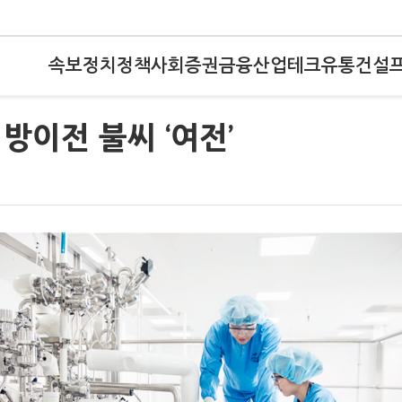
속보
정치
정책
사회
증권
금융
산업
테크
유통
건설
방이전 불씨 ‘여전’