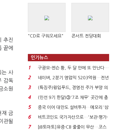
"CD로 구워오세요"
콘서트 전당대회
이 추진
통 끝에
인기뉴스
1
구광모-젠슨 황, 두 달 만에 또 만난다…
되는 사
로봇·AI 등 논...
2
네이버, 2분기 영업익 5203억원…전년
우 감독
비 0.2% 감소...
3
(특징주)윙입푸드, 경영진 주가 부양 의
 금소원
지에 상한가...
4
(민선 9기 한달)③'7조 채무' 곳간에 충
격…추미애, 20년...
5
중국 이어 대만도 설비투자…메모리 ‘삼
현재 금
국전쟁’
6
비트코인도 국가자산으로…'보관·평가·
 이관될
처분' 기준은 ...
7
[IB토마토]유증·CB 줄줄이 무산…코스