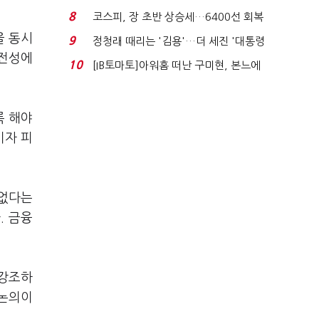
닥 벌점 급증에 ...
8
코스피, 장 초반 상승세…6400선 회복
시도
을 동시
9
정청래 때리는 '김용'…더 세진 '대통령
건전성에
최측근' 입...
10
[IB토마토]아워홈 떠난 구미현, 본느에
340억 베팅…가...
록 해야
비자 피
 없다는
. 금융
.
 강조하
 논의이