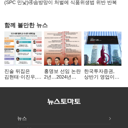
힘들어질 것"
(SPC 민낯)④솜방망이 처벌에 식품위생법 위반 반복
함께 볼만한 뉴스
진술 뒤집은
홍명보 선임 논란
한국투자증권,
김현태·이진우,
2년…2024년
상반기 영업이익
박안수는 "국가에
파동부터 소환·
2조1701억 원…
헌신"…법정서
압색까지
전년비 89.1%↑
드러난 군
수뇌부의 민낯
뉴스