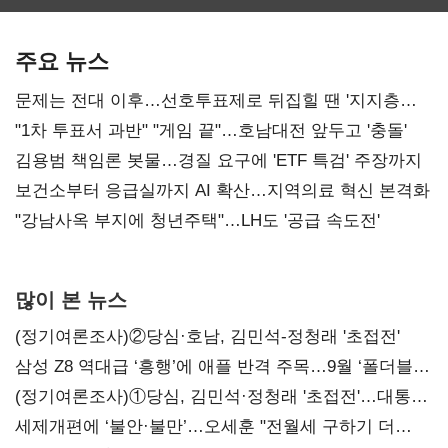
최대…에이전트
SKT 2분기 성장
‘격돌’
AI 수익화 관건
본궤도
주요 뉴스
문제는 전대 이후…선호투표제로 뒤집힐 땐 '지지층
불복'
"1차 투표서 과반" "게임 끝"…호남대전 앞두고 '충돌'
김용범 책임론 봇물…경질 요구에 'ETF 특검' 주장까지
보건소부터 응급실까지 AI 확산…지역의료 혁신 본격화
"강남사옥 부지에 청년주택"…LH도 '공급 속도전'
많이 본 뉴스
(정기여론조사)②당심·호남, 김민석-정청래 '초접전'
삼성 Z8 역대급 ‘흥행’에 애플 반격 주목…9월 ‘폴더블
대전’
(정기여론조사)①당심, 김민석·정청래 '초접전'…대통령
지지도 '50% 아래로'(종합)
세제개편에 ‘불안·불만’…오세훈 "전월세 구하기 더