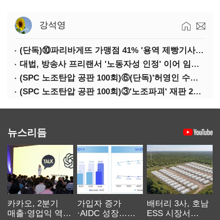
강석영
(단독)⑩파리바게뜨 가맹점 41% '용역 제빵기사 없어'…고용불안 속 브랜드가치도 '흔들'
대법, 방송사 프리랜서 '노동자성 인정' 이어 임금차별 '제동'
(SPC 노조탄압 공판 100회)⑥(단독)'허영인 수사기밀 유출' 임원, 출소하자 '억대 연봉' 고문으로
(SPC 노조탄압 공판 100회)③'노조파괴' 재판 2년 만의 증언…파리바게뜨 지회장 "허영인에 엄벌을"
뉴스리듬
카카오, 2분기
가입자 증가
배터리 3사, 호남
매출·영업익 역대
·AIDC 성장…
ESS 시장서