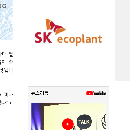
확대 필
축에 속
 것입니
뉴스리듬
늘 행사
했다"고