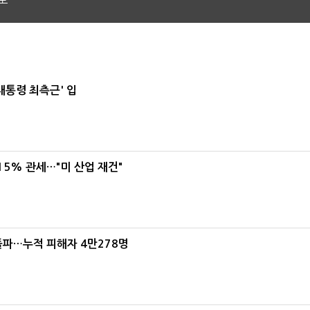
도
대통령 최측근' 입
5% 관세…"미 산업 재건"
돌파…누적 피해자 4만278명