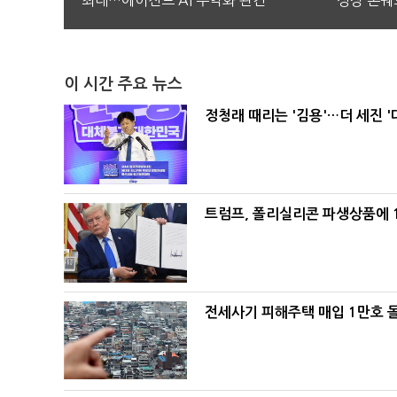
최대…에이전트 AI 수익화 관건
성장 본궤
이 시간 주요 뉴스
정청래 때리는 '김용'…더 세진 '
트럼프, 폴리실리콘 파생상품에 1
전세사기 피해주택 매입 1만호 