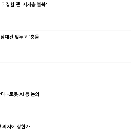
뒤집힐 땐 '지지층 불복'
호남대전 앞두고 '충돌'
난다…로봇·AI 등 논의
양 의지에 상한가