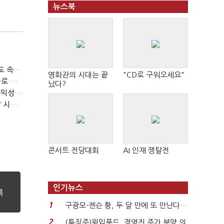
뉴스북
티빙 첫 분기 흑자…"2031년까지 KBO 독점, 웨이브 합병도 속도"
영화관의 시대는 끝
"CD로 구워오세요"
박윤영 KT 대표, AIDC 현장경영…"AX 플랫폼 핵심 인프라로 키운다"
났다?
LGU+, "AI 투자 확대에도 외부 차입 없다"…파주 AIDC 수익성 자신
LG헬로비전, 2분기 영업익 30억…방송침체에 교육용 단말 시장도 축소
콘서트 전당대회
AI 인재 쟁탈전
인기뉴스
1
구광모-젠슨 황, 두 달 만에 또 만난다…
로봇·AI 등 논...
2
(특징주)윙입푸드, 경영진 주가 부양 의