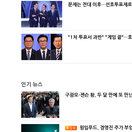
문제는 전대 이후…선호투표제로 
"1차 투표서 과반" "게임 끝"…
인기 뉴스
구광모-젠슨 황, 두 달 만에 또 만
윙입푸드, 경영진 주가 부