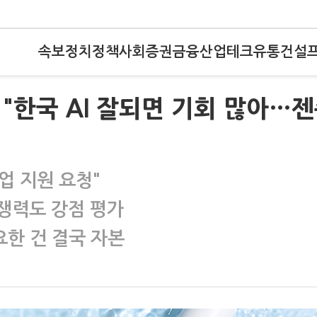
속보
정치
정책
사회
증권
금융
산업
테크
유통
건설
"한국 AI 잘되면 기회 많아…
기업 지원 요청"
경쟁력도 강점 평가
한 건 결국 자본