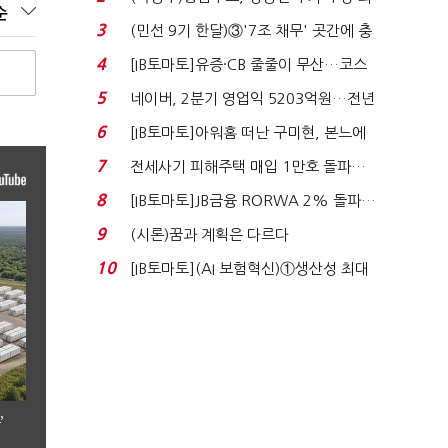
순
지에 상한가...
3
(민선 9기 한달)③'7조 채무' 곳간에 충
격…추미애, 20년...
4
[IB토마토]유증·CB 줄줄이 무산…코스
닥 벌점 급증에 ...
5
네이버, 2분기 영업익 5203억원…전년
비 0.2% 감소...
6
[IB토마토]아워홈 떠난 구미현, 본느에
340억 베팅…가...
7
전세사기 피해주택 매입 1만호 돌파…
누적 피해자 4만2...
8
[IB토마토]JB금융 RORWA 2% 돌파…
실적 견인은 은행 ...
9
(시론)꿈과 계획은 다르다
10
[IB토마토](AI 보험혁신)①생산성 최대
80% 개선…현실...
’