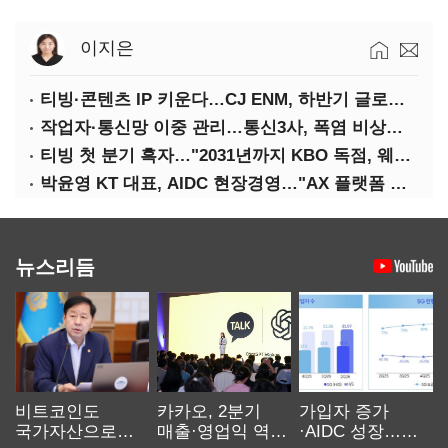
이지은
티빙·콘텐츠 IP 키운다…CJ ENM, 하반기 글로벌 확장 가속
작업자·통신망 이중 관리…통신3사, 폭염 비상대응 돌입
티빙 첫 분기 흑자…"2031년까지 KBO 독점, 웨이브 합병도 속도"
박윤영 KT 대표, AIDC 현장경영…"AX 플랫폼 핵심 인프라로 키운다"
뉴스리듬
비트코인도
카카오, 2분기
가입자 증가
국가자산으로…'
매출·영업익 역대
·AIDC 성장…