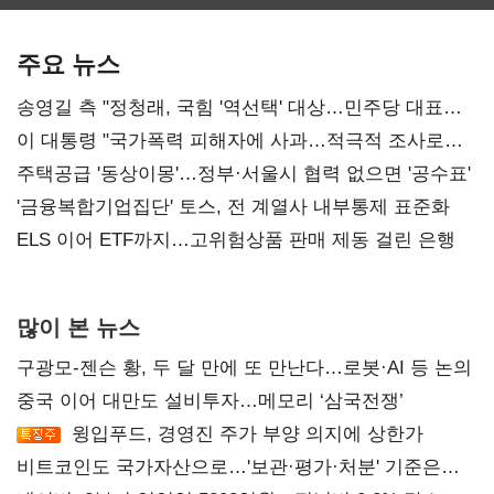
보관·평가·처분'
최대…에이전트
SKT 2분기 성장
기준은 숙제
AI 수익화 관건
본궤도
주요 뉴스
송영길 측 "정청래, 국힘 '역선택' 대상…민주당 대표로
총선 지휘 못해"
이 대통령 "국가폭력 피해자에 사과…적극적 조사로
진실 밝혀야"
주택공급 '동상이몽'…정부·서울시 협력 없으면 '공수표'
'금융복합기업집단' 토스, 전 계열사 내부통제 표준화
ELS 이어 ETF까지…고위험상품 판매 제동 걸린 은행
많이 본 뉴스
구광모-젠슨 황, 두 달 만에 또 만난다…로봇·AI 등 논의
중국 이어 대만도 설비투자…메모리 ‘삼국전쟁’
윙입푸드, 경영진 주가 부양 의지에 상한가
비트코인도 국가자산으로…'보관·평가·처분' 기준은