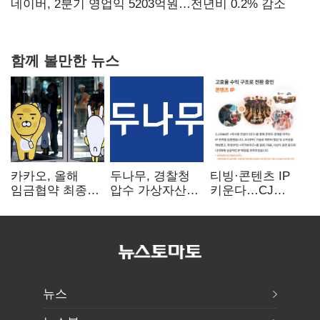
숙제
네이버, 2분기 영업익 5203억원…전년비 0.2% 감소
함께 볼만한 뉴스
카카오, 올해
두나무, 경찰청
티빙·콘텐츠 IP
임금협약 최종
압수 가상자산
키운다…CJ
타결…연봉 6.3%
보관 맡는다…
ENM, 하반기
인상·격려금
커스터디 사업
글로벌 확장 가속
300만원
최종 낙찰
뉴스