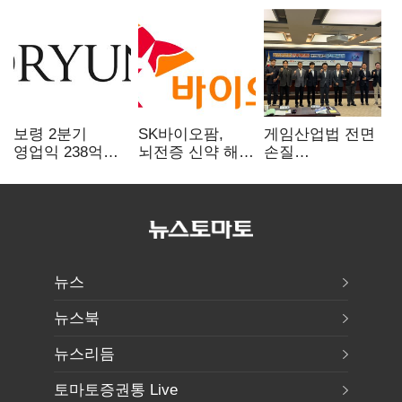
보령 2분기
SK바이오팜,
게임산업법 전면
영업익 238억…
뇌전증 신약 해외
손질
전년 대비 6.2%↓
흥행 발판…
공감대…"낡은
차세대 신약 개발
규제 걷고
속도
안전장치 촘촘히
해야"
뉴스
뉴스북
뉴스리듬
토마토증권통 Live