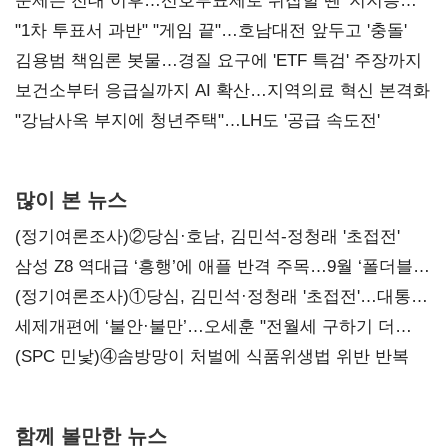
문제는 전대 이후…선호투표제로 뒤집힐 땐 '지지층
불복'
"1차 투표서 과반" "게임 끝"…호남대전 앞두고 '충돌'
김용범 책임론 봇물…경질 요구에 'ETF 특검' 주장까지
보건소부터 응급실까지 AI 확산…지역의료 혁신 본격화
"강남사옥 부지에 청년주택"…LH도 '공급 속도전'
많이 본 뉴스
(정기여론조사)②당심·호남, 김민석-정청래 '초접전'
삼성 Z8 역대급 ‘흥행’에 애플 반격 주목…9월 ‘폴더블
대전’
(정기여론조사)①당심, 김민석·정청래 '초접전'…대통령
지지도 '50% 아래로'(종합)
세제개편에 ‘불안·불만’…오세훈 "전월세 구하기 더
힘들어질 것"
(SPC 민낯)④솜방망이 처벌에 식품위생법 위반 반복
함께 볼만한 뉴스