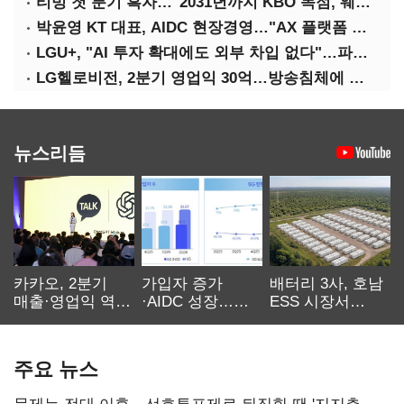
티빙 첫 분기 흑자…"2031년까지 KBO 독점, 웨이브 합병도 속도"
박윤영 KT 대표, AIDC 현장경영…"AX 플랫폼 핵심 인프라로 키운다"
LGU+, "AI 투자 확대에도 외부 차입 없다"…파주 AIDC 수익성 자신
LG헬로비전, 2분기 영업익 30억…방송침체에 교육용 단말 시장도 축소
뉴스리듬
카카오, 2분기
가입자 증가
배터리 3사, 호남
매출·영업익 역대
·AIDC 성장…
ESS 시장서
최대…에이전트
SKT 2분기 성장
‘격돌’
AI 수익화 관건
본궤도
주요 뉴스