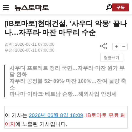
구독
[IB토마토]현대건설, '사우디 악몽' 끝나
나…자푸라·마잔 마무리 수순
입력: 2026-06-11 07:00:00
수정: 2026-06-11 07:00:00
답글쓰기
사우디 프로젝트 정리 국면…자푸라·마잔 원가 부
담 완화
자푸라 공정률 52~89%·마잔 100%…잔여 물량 축
소
파나마·이라크·베트남 순항…해외사업 안정세
이 기사는
2026년 06월 8일 18:09
IB토마토
유료 페
이지
에 노출된 기사입니다.