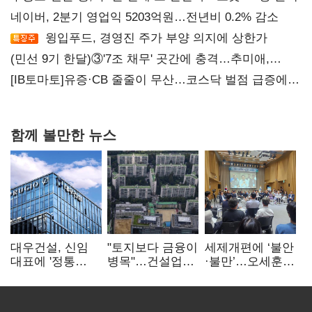
네이버, 2분기 영업익 5203억원…전년비 0.2% 감소
윙입푸드, 경영진 주가 부양 의지에 상한가
(민선 9기 한달)③'7조 채무' 곳간에 충격…추미애,
20년만에 '비상재정' 선언 승부수
[IB토마토]유증·CB 줄줄이 무산…코스닥 벌점 급증에
상폐 압박
함께 볼만한 뉴스
대우건설, 신임
"토지보다 금융이
세제개편에 ‘불안
대표에 '정통
병목"…건설업계,
·불만’…오세훈
대우맨' 이강석
PF 자금경색
"전월세 구하기
부사장 내정
해소 목소리
더 힘들어질 것"