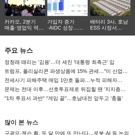
카카오, 2분기
가입자 증가
배터리 3사, 호남
매출·영업익 역대
·AIDC 성장…
ESS 시장서
최대…에이전트
SKT 2분기 성장
‘격돌’
AI 수익화 관건
본궤도
주요 뉴스
정청래 때리는 '김용'…더 세진 '대통령 최측근' 입
트럼프, 폴리실리콘 파생상품에 15% 관세…"미 산업
재건"
전세사기 피해주택 매입 1만호 돌파…누적 피해자
4만278명
문제는 전대 이후…선호투표제로 뒤집힐 땐 '지지층
불복'
"1차 투표서 과반" "게임 끝"…호남대전 앞두고 '충돌'
많이 본 뉴스
구광모-젠슨 황, 두 달 만에 또 만난다…로봇·AI 등 논의