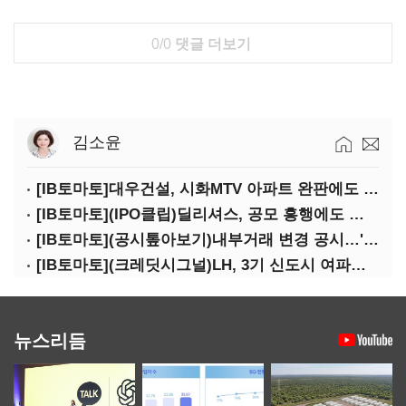
0/0
댓글 더보기
김소윤
[IB토마토]대우건설, 시화MTV 아파트 완판에도 손실…공사비 회수 난항
[IB토마토](IPO클립)딜리셔스, 공모 흥행에도 락업은 미미…441곳 중 확약 5곳
[IB토마토](공시톺아보기)내부거래 변경 공시…'20% 룰' 뭐길래
[IB토마토](크레딧시그널)LH, 3기 신도시 여파로…차입금 109조까지 확대
뉴스리듬