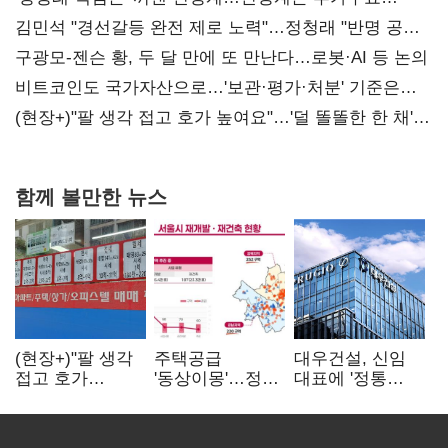
때리기
김민석 "경선갈등 완전 제로 노력"…정청래 "반명 공세
사과부터"
구광모-젠슨 황, 두 달 만에 또 만난다…로봇·AI 등 논의
비트코인도 국가자산으로…'보관·평가·처분' 기준은
숙제
(현장+)"팔 생각 접고 호가 높여요"…'덜 똘똘한 한 채'
20억 키맞추기
함께 볼만한 뉴스
(현장+)"팔 생각
주택공급
대우건설, 신임
접고 호가
'동상이몽'…정부
대표에 '정통
높여요"…'덜
·서울시 협력
대우맨' 이강석
똘똘한 한 채'
없으면 '공수표'
부사장 내정
20억 키맞추기