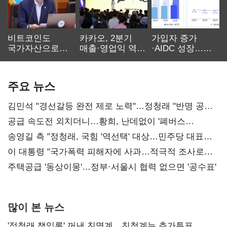
비트코인도
카카오, 2분기
가입자 증가
국가자산으로…'
매출·영업익 역대
·AIDC 성장…
보관·평가·처분'
최대…에이전트
SKT 2분기 성장
기준은 숙제
AI 수익화 관건
본궤도
주요 뉴스
김민석 "경선갈등 완전 제로 노력"…정청래 "반명 공세
사과부터"
공급 속도전 외치더니…황희, 난데없이 '폐버스
리모델링' 제안
송영길 측 "정청래, 국힘 '역선택' 대상…민주당 대표로
총선 지휘 못해"
이 대통령 "국가폭력 피해자에 사과…적극적 조사로
진실 밝혀야"
주택공급 '동상이몽'…정부·서울시 협력 없으면 '공수표'
많이 본 뉴스
'정청래 책임론' 꺼낸 친명계…친청계는 추가투표