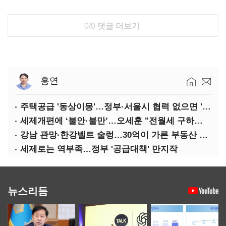
0/0
댓글 더보기
홍연
주택공급 '동상이몽'…정부·서울시 협력 없으면 '공수표'
세제개편에 ‘불안·불만’…오세훈 "전월세 구하기 더 힘들어질 것"
강남 관망·한강벨트 술렁…30억이 가른 부동산 민심
세제로는 역부족…정부 '공급대책' 만지작
뉴스리듬