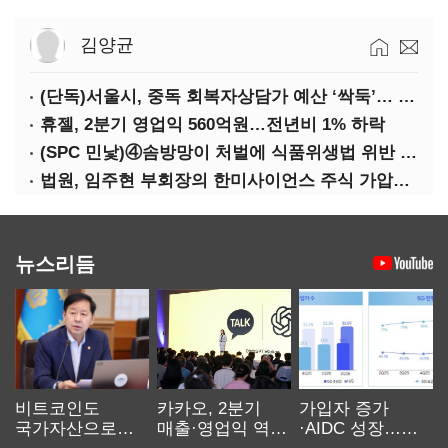
김양균
(단독)서울시, 중독 회복자상담가 예산 ‘싹둑’… 자치구 이관 후 ‘사업 축소’ 위기
휴젤, 2분기 영업익 560억원…전년비 1% 하락
(SPC 민낯)④솜방망이 처벌에 식품위생법 위반 반복
법원, 임주현 부회장의 한미사이언스 주식 가압류 결정
뉴스리듬
비트코인도
카카오, 2분기
가입자 증가
국가자산으로…'
매출·영업익 역대
·AIDC 성장…