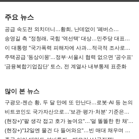
보관·평가·처분'
최대…에이전트
SKT 2분기 성장
기준은 숙제
AI 수익화 관건
본궤도
주요 뉴스
공급 속도전 외치더니…황희, 난데없이 '폐버스
리모델링' 제안
송영길 측 "정청래, 국힘 '역선택' 대상…민주당 대표로
총선 지휘 못해"
이 대통령 "국가폭력 피해자에 사과…적극적 조사로
진실 밝혀야"
주택공급 '동상이몽'…정부·서울시 협력 없으면 '공수표'
'금융복합기업집단' 토스, 전 계열사 내부통제 표준화
많이 본 뉴스
구광모-젠슨 황, 두 달 만에 또 만난다…로봇·AI 등 논의
비트코인도 국가자산으로…'보관·평가·처분' 기준은
숙제
(현장+)"팔 생각 접고 호가 높여요"…'덜 똘똘한 한 채'
20억 키맞추기
(현장+)"12일엔 물건 다 들어와요"…빈 매대 채우며 문