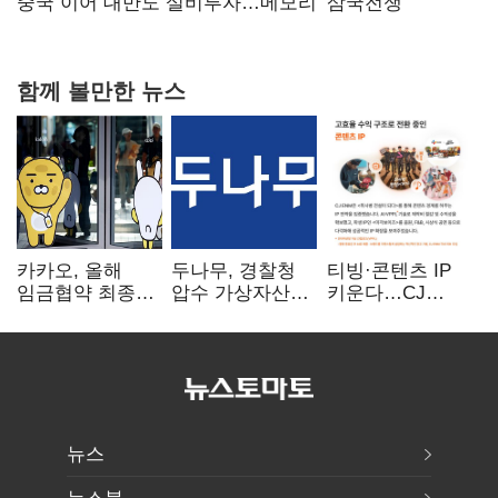
연 홈플러스
중국 이어 대만도 설비투자…메모리 ‘삼국전쟁’
함께 볼만한 뉴스
카카오, 올해
두나무, 경찰청
티빙·콘텐츠 IP
임금협약 최종
압수 가상자산
키운다…CJ
타결…연봉 6.3%
보관 맡는다…
ENM, 하반기
인상·격려금
커스터디 사업
글로벌 확장 가속
300만원
최종 낙찰
뉴스