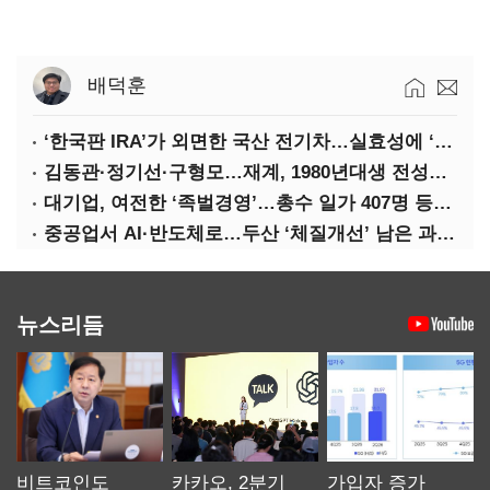
배덕훈
‘한국판 IRA’가 외면한 국산 전기차…실효성에 ‘의문’
김동관·정기선·구형모…재계, 1980년대생 전성시대
대기업, 여전한 ‘족벌경영’…총수 일가 407명 등기임원
중공업서 AI·반도체로…두산 ‘체질개선’ 남은 과제는
뉴스리듬
비트코인도
카카오, 2분기
가입자 증가