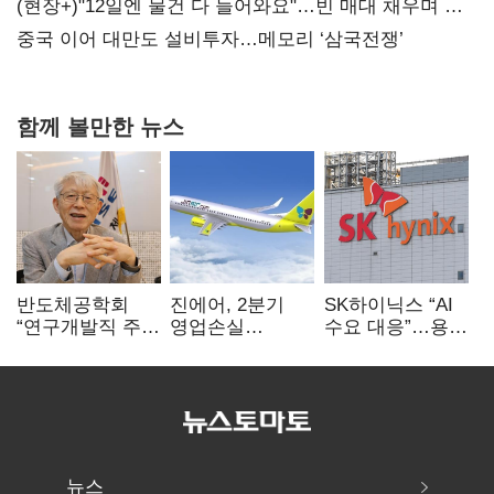
20억 키맞추기
(현장+)"12일엔 물건 다 들어와요"…빈 매대 채우며 문
연 홈플러스
중국 이어 대만도 설비투자…메모리 ‘삼국전쟁’
함께 볼만한 뉴스
반도체공학회
진에어, 2분기
SK하이닉스 “AI
“연구개발직 주
영업손실
수요 대응”…용인
52시간제
731억…유가
·청주 팹에 54조
개선해야”
상승 여파
투자
뉴스