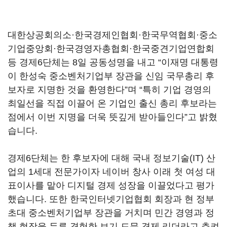
대한상공회의소·한국경제인협회·한국무역협회·중소
기업중앙회·한국경영자총협회·한국중견기업연합회
등 경제
6
단체는
8
일 공동성명을 내고
“
이재명 대통령
이 한성숙 중소벤처기업부 장관을 신임 국무총리 후
보자로 지명한 것을 환영한다
”
며
“
특히 기업 경영의
최일선을 직접 이끌어 온 기업인 출신 총리 후보라는
점에서 이번 지명을 더욱 뜻깊게 받아들인다
”
고 밝혔
습니다
.
경제
6
단체는 한 후보자에 대해 국내 정보기술
(IT)
산
업의
1
세대 전문가이자 네이버 창사 이래 첫 여성 대
표이사를 맡아 디지털 경제 성장을 이끌었다고 평가
했습니다
.
또한 한국인터넷기업협회 회장과 현 정부
초대 중소벤처기업부 장관을 거치며 민간 경영과 정
책 현장을 두루 경험한 보기 드문 경제 리더라고 추켜