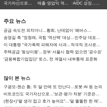
국가자산으로…'
매출·영업익 역대
·AIDC 성장…
보관·평가·처분'
최대…에이전트
SKT 2분기 성장
기준은 숙제
AI 수익화 관건
본궤도
주요 뉴스
공급 속도전 외치더니…황희, 난데없이 '폐버스
리모델링' 제안
송영길 측 "정청래, 국힘 '역선택' 대상…민주당 대표로
총선 지휘 못해"
이 대통령 "국가폭력 피해자에 사과…적극적 조사로
진실 밝혀야"
주택공급 '동상이몽'…정부·서울시 협력 없으면 '공수표'
'금융복합기업집단' 토스, 전 계열사 내부통제 표준화
많이 본 뉴스
구광모-젠슨 황, 두 달 만에 또 만난다…로봇·AI 등 논의
비트코인도 국가자산으로…'보관·평가·처분' 기준은
숙제
(현장+)"팔 생각 접고 호가 높여요"…'덜 똘똘한 한 채'