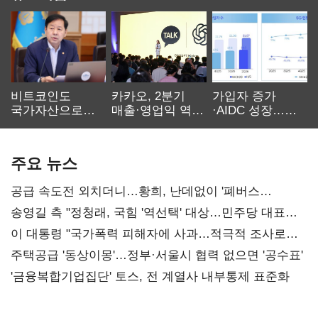
비트코인도
카카오, 2분기
가입자 증가
국가자산으로…'
매출·영업익 역대
·AIDC 성장…
보관·평가·처분'
최대…에이전트
SKT 2분기 성장
기준은 숙제
AI 수익화 관건
본궤도
주요 뉴스
공급 속도전 외치더니…황희, 난데없이 '폐버스
리모델링' 제안
송영길 측 "정청래, 국힘 '역선택' 대상…민주당 대표로
총선 지휘 못해"
이 대통령 "국가폭력 피해자에 사과…적극적 조사로
진실 밝혀야"
주택공급 '동상이몽'…정부·서울시 협력 없으면 '공수표'
'금융복합기업집단' 토스, 전 계열사 내부통제 표준화