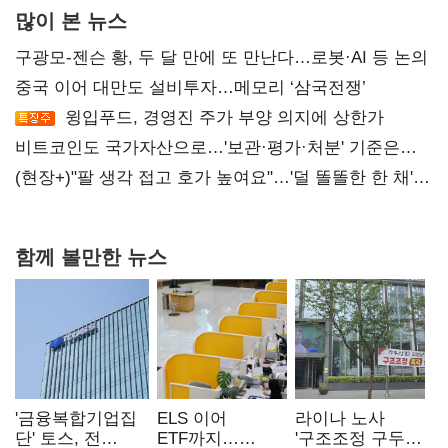
많이 본 뉴스
구광모-젠슨 황, 두 달 만에 또 만난다…로봇·AI 등 논의
중국 이어 대만도 설비투자…메모리 ‘삼국전쟁’
윙입푸드, 경영진 주가 부양 의지에 상한가
비트코인도 국가자산으로…'보관·평가·처분' 기준은
숙제
(현장+)"팔 생각 접고 호가 높여요"…'덜 똘똘한 한 채'
20억 키맞추기
함께 볼만한 뉴스
'금융복합기업집
ELS 이어
라이나 노사
단' 토스, 전
ETF까지…
'구조조정 구두