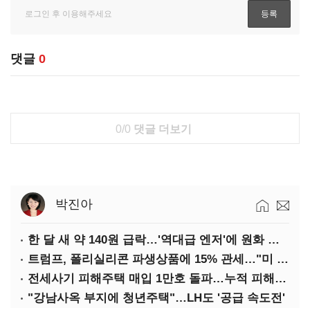
댓글
0
0/0
댓글 더보기
박진아
한 달 새 약 140원 급락…'역대급 엔저'에 원화 변곡점
트럼프, 폴리실리콘 파생상품에 15% 관세…"미 산업 재건"
전세사기 피해주택 매입 1만호 돌파…누적 피해자 4만278명
"강남사옥 부지에 청년주택"…LH도 '공급 속도전'