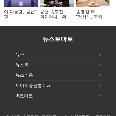
이 대통령, '공급'
공급 속도전
송영길 측
팔
외치더니…황희,
"정청래, 국힘
걷어붙였는데…
난데없이 '폐버스
'역선택' 대상…
여 내부선
리모델링' 제안
민주당 대표로
'부동산
총선 지휘 못해"
망언'(종합)
뉴스
뉴스북
뉴스리듬
토마토증권통 Live
IB토마토