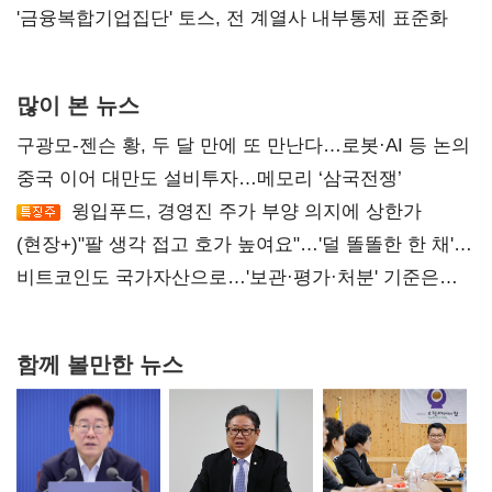
'금융복합기업집단' 토스, 전 계열사 내부통제 표준화
많이 본 뉴스
구광모-젠슨 황, 두 달 만에 또 만난다…로봇·AI 등 논의
중국 이어 대만도 설비투자…메모리 ‘삼국전쟁’
윙입푸드, 경영진 주가 부양 의지에 상한가
(현장+)"팔 생각 접고 호가 높여요"…'덜 똘똘한 한 채'
20억 키맞추기
비트코인도 국가자산으로…'보관·평가·처분' 기준은
숙제
함께 볼만한 뉴스