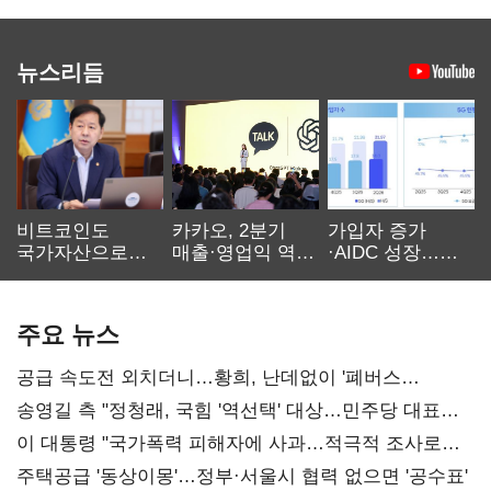
뉴스리듬
비트코인도
카카오, 2분기
가입자 증가
국가자산으로…'
매출·영업익 역대
·AIDC 성장…
보관·평가·처분'
최대…에이전트
SKT 2분기 성장
기준은 숙제
AI 수익화 관건
본궤도
주요 뉴스
공급 속도전 외치더니…황희, 난데없이 '폐버스
리모델링' 제안
송영길 측 "정청래, 국힘 '역선택' 대상…민주당 대표로
총선 지휘 못해"
이 대통령 "국가폭력 피해자에 사과…적극적 조사로
진실 밝혀야"
주택공급 '동상이몽'…정부·서울시 협력 없으면 '공수표'