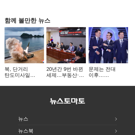
함께 볼만한 뉴스
북, 단거리
20년간 9번 바뀐
문제는 전대
탄도미사일
세제…부동산·
이후…
발사…안보실
상속세만
선호투표제로
"즉각 중단 촉구"
건드렸다
뒤집힐 땐
'지지층 불복'
뉴스
뉴스북