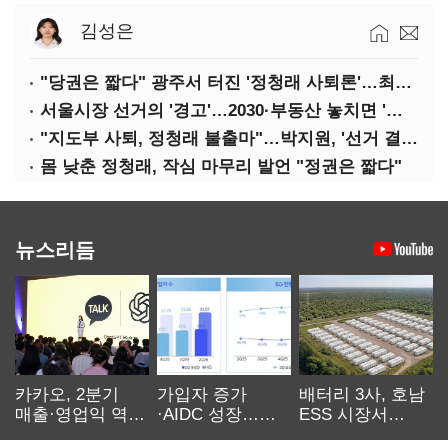
김성은
"당권은 짧다" 광주서 터진 '정청래 사퇴론'…최고위 '아수라장'
서울시장 선거의 '경고'…2030·부동산 놓치면 '총선도 대선도' 패배
"지도부 사퇴, 정청래 불출마"…박지원, '선거 결과 책임' 강조
몸 낮춘 정청래, 작심 마무리 발언 "정권은 짧다"
뉴스리듬
카카오, 2분기
가입자 증가
배터리 3사, 호남
매출·영업익 역대
·AIDC 성장…
ESS 시장서
최대…에이전트
SKT 2분기 성장
‘격돌’