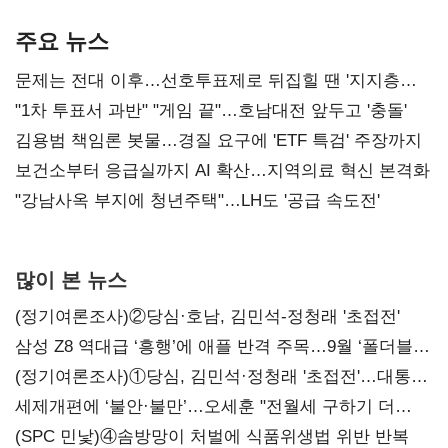
AI 수익화 관건
본궤도
주요 뉴스
문제는 전대 이후…선호투표제로 뒤집힐 땐 '지지층
불복'
"1차 투표서 과반" "게임 끝"…호남대전 앞두고 '충돌'
김용범 책임론 봇물…경질 요구에 'ETF 특검' 주장까지
보건소부터 응급실까지 AI 확산…지역의료 혁신 본격화
"강남사옥 부지에 청년주택"…LH도 '공급 속도전'
많이 본 뉴스
(정기여론조사)②당심·호남, 김민석-정청래 '초접전'
삼성 Z8 역대급 ‘흥행’에 애플 반격 주목…9월 ‘폴더블
대전’
(정기여론조사)①당심, 김민석·정청래 '초접전'…대통령
지지도 '50% 아래로'(종합)
세제개편에 ‘불안·불만’…오세훈 "전월세 구하기 더
힘들어질 것"
(SPC 민낯)④솜방망이 처벌에 식품위생법 위반 반복