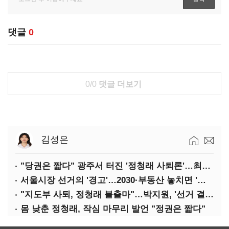
댓글
0
0/0
댓글 더보기
김성은
"당권은 짧다" 광주서 터진 '정청래 사퇴론'…최고위 '아수라장'
서울시장 선거의 '경고'…2030·부동산 놓치면 '총선도 대선도' 패배
"지도부 사퇴, 정청래 불출마"…박지원, '선거 결과 책임' 강조
몸 낮춘 정청래, 작심 마무리 발언 "정권은 짧다"