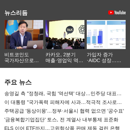
뉴스리듬
비트코인도
카카오, 2분기
가입자 증가
국가자산으로…'
매출·영업익 역대
·AIDC 성장…
보관·평가·처분'
최대…에이전트
SKT 2분기 성장
기준은 숙제
AI 수익화 관건
본궤도
주요 뉴스
송영길 측 "정청래, 국힘 '역선택' 대상…민주당 대표로
총선 지휘 못해"
이 대통령 "국가폭력 피해자에 사과…적극적 조사로
진실 밝혀야"
주택공급 '동상이몽'…정부·서울시 협력 없으면 '공수표'
'금융복합기업집단' 토스, 전 계열사 내부통제 표준화
ELS 이어 ETF까지…고위험상품 판매 제동 걸린 은행