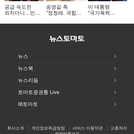
공급 속도전
송영길 측
이 대통령
외치더니…민주,
"정청래, 국힘
"국가폭력
'폐버스
'역선택' 대상…
피해자에 사과…
리모델링'까지
민주당 대표로
적극적 조사로
제안
총선 지휘 못해"
진실 밝혀야"
뉴스
뉴스북
뉴스리듬
토마토증권통 Live
IB토마토
회사소개
개인정보취급방침
서비스 이용약관
고충처리
정정반론보도