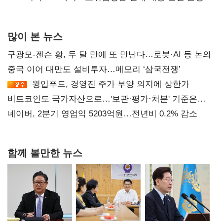
많이 본 뉴스
구광모-젠슨 황, 두 달 만에 또 만난다…로봇·AI 등 논의
중국 이어 대만도 설비투자…메모리 ‘삼국전쟁’
윙입푸드, 경영진 주가 부양 의지에 상한가
비트코인도 국가자산으로…'보관·평가·처분' 기준은
숙제
네이버, 2분기 영업익 5203억원…전년비 0.2% 감소
함께 볼만한 뉴스