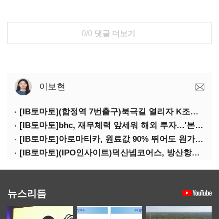
0/0
댓글 더보기
이보현
[IB토마토](합정역 7번출구)북극길 열리자 K조선 뜬다
[IB토마토]bhc, 재무체력 앞세워 해외 투자…'본게임' 속도
[IB토마토]아로마티카, 원료값 90% 뛰어도 원가율 하락…직거래로 방어
[IB토마토](IPO인사이트)덕산넵코어스, 방산항법 기술로 코스닥 노크
뉴스리듬