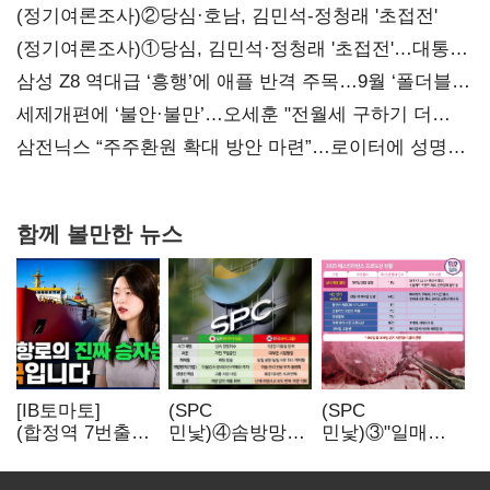
(정기여론조사)②당심·호남, 김민석-정청래 '초접전'
(정기여론조사)①당심, 김민석·정청래 '초접전'…대통령
지지도 '50% 아래로'(종합)
삼성 Z8 역대급 ‘흥행’에 애플 반격 주목…9월 ‘폴더블
대전’
세제개편에 ‘불안·불만’…오세훈 "전월세 구하기 더
힘들어질 것"
삼전닉스 “주주환원 확대 방안 마련”…로이터에 성명
보내
함께 볼만한 뉴스
[IB토마토]
(SPC
(SPC
(합정역 7번출구)
민낯)④솜방망이
민낯)③"일매출
북극길 열리자
처벌에
280만원 찍어도
K조선 뜬다
식품위생법 위반
수익 제자리"…