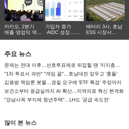
카카오, 2분기
가입자 증가
배터리 3사, 호남
매출·영업익 역대
·AIDC 성장…
ESS 시장서
최대…에이전트
SKT 2분기 성장
‘격돌’
AI 수익화 관건
본궤도
주요 뉴스
문제는 전대 이후…선호투표제로 뒤집힐 땐 '지지층
불복'
"1차 투표서 과반" "게임 끝"…호남대전 앞두고 '충돌'
김용범 책임론 봇물…경질 요구에 'ETF 특검' 주장까지
보건소부터 응급실까지 AI 확산…지역의료 혁신 본격화
"강남사옥 부지에 청년주택"…LH도 '공급 속도전'
많이 본 뉴스