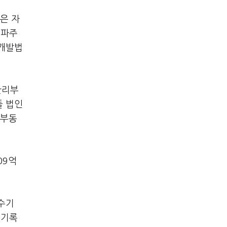
은 자
 파주
 개발법
관리부
들 법인
리부동
09억
수기
 기록