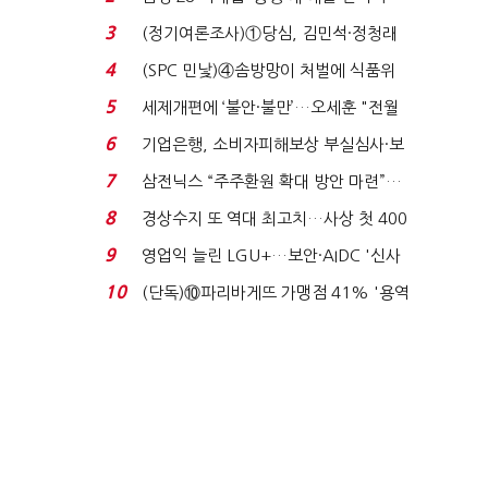
목…9월 ‘폴...
3
(정기여론조사)①당심, 김민석·정청래
'초접전'…대통령 ...
4
(SPC 민낯)④솜방망이 처벌에 식품위
생법 위반 반복...
5
세제개편에 ‘불안·불만’…오세훈 "전월
세 구하기 더 ...
6
기업은행, 소비자피해보상 부실심사·보
이스피싱 공시 ...
7
삼전닉스 “주주환원 확대 방안 마련”…
로이터에 성명...
8
경상수지 또 역대 최고치…사상 첫 400
억달러에 '3% 성...
9
영업익 늘린 LGU+…보안·AIDC '신사
업 드라이브'...
10
(단독)⑩파리바게뜨 가맹점 41% '용역
제빵기사 없어'…고...