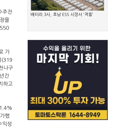
 수주잔
배터리 3사, 호남 ESS 시장서 ‘격돌’
업장을
550
로 가
(319
고천나구
수년간
차지하고
1.4%
증가했
 수익성