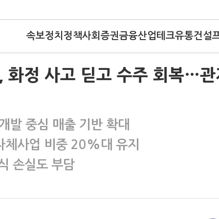
속보
정치
정책
사회
증권
금융
산업
테크
유통
건설
, 화정 사고 딛고 수주 회복…관
개발 중심 매출 기반 확대
자체사업 비중 20%대 유지
식 손실도 부담