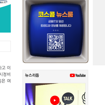
사고 이
도시정비
뉴스리듬
실은 여