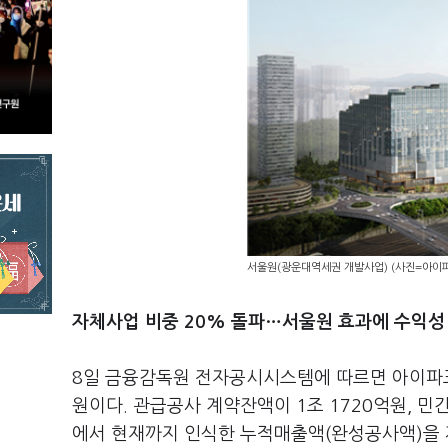
서울원(광운대역세권 개발사업) (사진=아이
자체사업 비중 20% 돌파…서울원 효과에 수익성
8일 금융감독원 전자공시시스템에 따르면 아이파크현
원이다. 관급공사 계약잔액이 1조 1720억원, 민
에서 현재까지 인식한 누적매출액(완성공사액)을 