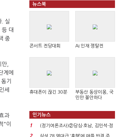
뉴스북
. 실
 등 대
택 중
콘서트 전당대회
AI 인재 쟁탈전
지만,
 단계에
 동기
법인세
휴대폰이 끊긴 30분
부동산 동상이몽, 국
민만 불안하다
인기뉴스
 효과
적"이
1
(정기여론조사)②당심·호남, 김민석-정
청래 '초접전'...
2
삼성 Z8 역대급 ‘흥행’에 애플 반격 주