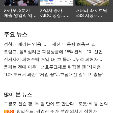
카카오, 2분기
가입자 증가
배터리 3사, 호남
매출·영업익 역대
·AIDC 성장…
ESS 시장서
최대…에이전트
SKT 2분기 성장
‘격돌’
AI 수익화 관건
본궤도
주요 뉴스
정청래 때리는 '김용'…더 세진 '대통령 최측근' 입
트럼프, 폴리실리콘 파생상품에 15% 관세…"미 산업
재건"
전세사기 피해주택 매입 1만호 돌파…누적 피해자
4만278명
문제는 전대 이후…선호투표제로 뒤집힐 땐 '지지층
불복'
"1차 투표서 과반" "게임 끝"…호남대전 앞두고 '충돌'
많이 본 뉴스
구광모-젠슨 황, 두 달 만에 또 만난다…로봇·AI 등 논의
윙입푸드, 경영진 주가 부양 의지에 상한가