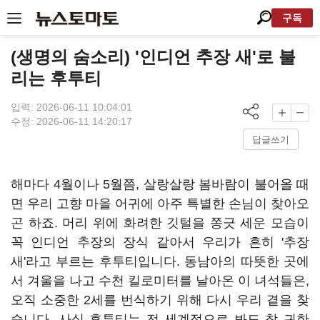
구독
(생명의 숨소리) '인디언 추장 새'로 불
리는 후투티
입력: 2026-06-11 10:04:01
수정: 2026-06-11 14:20:17
답글쓰기
해마다 4월이나 5월쯤, 살랑살랑 봄바람이 불어올 때
면 우리 고향 마을 어귀에 아주 특별한 손님이 찾아오
곤 하죠. 머리 위에 화려한 깃털을 쫑긋 세운 모습이
꼭 인디언 추장의 장식 같아서 우리가 흔히 '추장
새'라고 부르는 후투티입니다. 동남아의 따뜻한 곳에
서 겨울을 나고 수천 킬로미터를 날아온 이 녀석들은,
오직 소중한 2세를 번식하기 위해 다시 우리 곁을 찾
습니다. 사실 후투티는 전 세계적으로 봐도 참 귀한