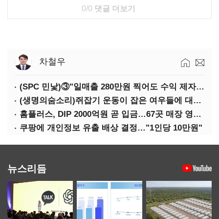
0/0
댓글 더보기
차철우
(SPC 민낯)③"일매출 280만원 찍어도 수익 제자리"…점주 울리는 '상시 할인'
(생명의숨소리)쥐잡기 운동이 잡은 여우들에 대하여
홈플러스, DIP 2000억원 곧 입금…67곳 매장 영업 재개 예정
쿠팡에 개인정보 유출 배상 결정…"1인당 10만원"
뉴스리듬