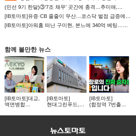
(민선 9기 한달)③'7조 채무' 곳간에 충격…추미애,
20년만에 '비상재정' 선언 승부수
[IB토마토]유증·CB 줄줄이 무산…코스닥 벌점 급증에
상폐 압박
[IB토마토]아워홈 떠난 구미현, 본느에 340억 베팅…
가족 지배체제 구축
함께 볼만한 뉴스
[IB토마토]대교,
[IB토마토]
[IB토마토]
액면병합
현대그린푸드,
(합정역 7번출구)
앞두고도 '1000원
수익성 본궤도…
북극길 열리자
룰' 경고장…
실적 개선에
K조선 뜬다
상장유지 시험대
주주환원까지