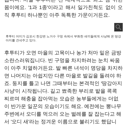
몸이에요. '1과 1종'이라고 해서 일가친척도 없이 오
직 후투티 하나뿐인 아주 독특한 가문이거든요.
후투티 어미가 김포시 한강변 노거수 구멍 속에서 부화한 새끼들에게 사냥해 온 땅강
아지를 건네주고 있다.
후투티가 오면 마을의 고목이나 농가 처마 밑은 금방
소란스러워집니다. 빈 구멍을 차지하려는 눈치 싸움
이 아주 치열하거든요. 발 빠른 녀석이 명당을 차지하
면 나머지는 아쉽지만 다른 마을로 발길을 돌려야 하
죠. 둥지를 틀고 나면 그때부터는 본격적인 '땅강아지
사냥'이 시작됩니다. 길고 뾰족한 부리로 밭을 콕콕
찌르며 해충을 잡아먹는 모습은 농부들에게는 더없
이 반가운 일꾼의 모습이기도 해요. 예전에는 뽕나무
주변에서 오디를 먹으러 오는 벌레를 잘 잡는다고 해
서 '오디 새'라는 정겨운 이름으로 불리기도 했답니