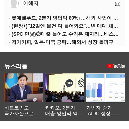
이혜지
롯데웰푸드, 2분기 영업익 89%↑…해외 사업이 실적 견인
(현장+)"12일엔 물건 다 들어와요"…빈 매대 채우며 문 연 홈플러스
(SPC 민낯)②매출 늘어도 수익은 제자리…배스킨라빈스 점주 '속앓이'
저가커피, 일본·미국 공략…해외서 성장 돌파구
뉴스리듬
비트코인도
카카오, 2분기
가입자 증가
국가자산으로…'
매출·영업익 역대
·AIDC 성장…
보관·평가·처분'
최대…에이전트
SKT 2분기 성장
기준은 숙제
AI 수익화 관건
본궤도