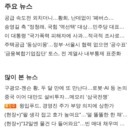
주요 뉴스
공급 속도전 외치더니…황희, 난데없이 '폐버스
리모델링' 제안
송영길 측 "정청래, 국힘 '역선택' 대상…민주당 대표로
총선 지휘 못해"
이 대통령 "국가폭력 피해자에 사과…적극적 조사로
진실 밝혀야"
주택공급 '동상이몽'…정부·서울시 협력 없으면 '공수표'
'금융복합기업집단' 토스, 전 계열사 내부통제 표준화
많이 본 뉴스
구광모-젠슨 황, 두 달 만에 또 만난다…로봇·AI 등 논의
중국 이어 대만도 설비투자…메모리 ‘삼국전쟁’
윙입푸드, 경영진 주가 부양 의지에 상한가
(현장+)"팔 생각 접고 호가 높여요"…'덜 똘똘한 한 채'
20억 키맞추기
(현장+)"12일엔 물건 다 들어와요"…빈 매대 채우며 문
연 홈플러스