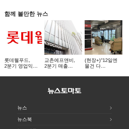
함께 볼만한 뉴스
롯데웰푸드,
교촌에프앤비,
(현장+)"12일엔
2분기 영업익
2분기 매출
물건 다
89%↑…해외
1323억원…
들어와요"…빈
사업이 실적 견인
전년보다 4.9%↑
매대 채우며 문
연 홈플러스
뉴스
뉴스북