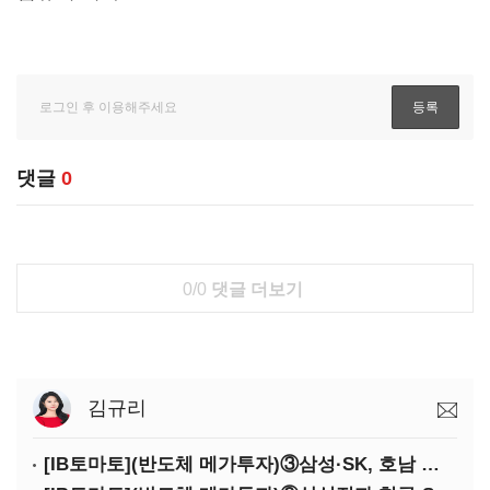
댓글
0
0/0
댓글 더보기
김규리
[IB토마토](반도체 메가투자)③삼성·SK, 호남 동시 출격…인력·협력사 쟁탈전