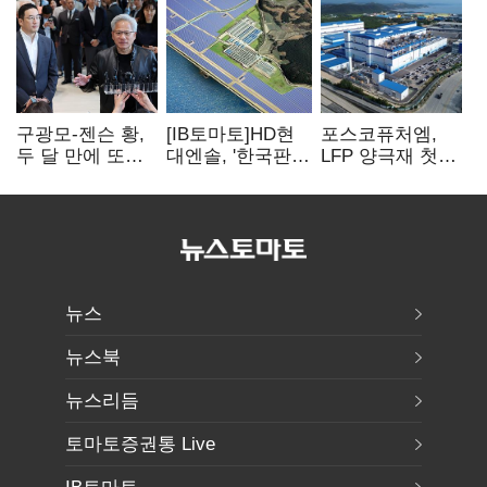
구광모-젠슨 황,
[IB토마토]HD현
포스코퓨처엠,
두 달 만에 또
대엔솔, '한국판
LFP 양극재 첫
만난다…로봇·AI
IRA' 수혜 부상…
대규모 공급…
등 논의
세액공제 선택이
ESS 시장 공략
변수
뉴스
뉴스북
뉴스리듬
토마토증권통 Live