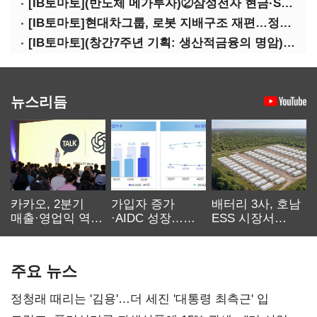
[IB토마토](반도체 메가투자)②삼성전자 현금·SDI 차입…엇갈린 2655조 투자체력
[IB토마토]현대차그룹, 로봇 지배구조 재편…정의선 1245억 추가 투입 유력
[IB토마토](창간7주년 기획: 생산적금융의 명암)③선택받은 산업, 커진 자금격차
뉴스리듬
카카오, 2분기
가입자 증가
배터리 3사, 호남
매출·영업익 역대
·AIDC 성장…
ESS 시장서
최대…에이전트
SKT 2분기 성장
‘격돌’
AI 수익화 관건
본궤도
주요 뉴스
정청래 때리는 '김용'…더 세진 '대통령 최측근' 입