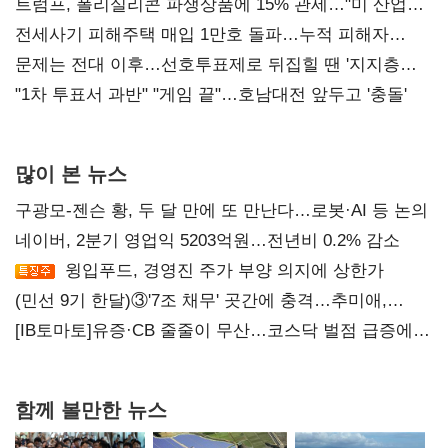
트럼프, 폴리실리콘 파생상품에 15% 관세…"미 산업
재건"
전세사기 피해주택 매입 1만호 돌파…누적 피해자
4만278명
문제는 전대 이후…선호투표제로 뒤집힐 땐 '지지층
불복'
"1차 투표서 과반" "게임 끝"…호남대전 앞두고 '충돌'
많이 본 뉴스
구광모-젠슨 황, 두 달 만에 또 만난다…로봇·AI 등 논의
네이버, 2분기 영업익 5203억원…전년비 0.2% 감소
윙입푸드, 경영진 주가 부양 의지에 상한가
(민선 9기 한달)③'7조 채무' 곳간에 충격…추미애,
20년만에 '비상재정' 선언 승부수
[IB토마토]유증·CB 줄줄이 무산…코스닥 벌점 급증에
상폐 압박
함께 볼만한 뉴스