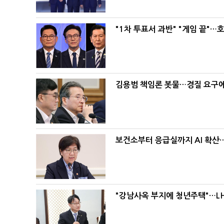
"1차 투표서 과반" "게임 끝"…
김용범 책임론 봇물…경질 요구에 
보건소부터 응급실까지 AI 확산
"강남사옥 부지에 청년주택"…LH