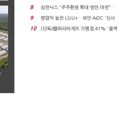
억달러에 '3% 성...
8
삼전닉스 “주주환원 확대 방안 마련”…
로이터에 성명...
9
영업익 늘린 LGU+…보안·AIDC '신사
업 드라이브'...
10
(단독)⑩파리바게뜨 가맹점 41% '용역
제빵기사 없어'…고...
’