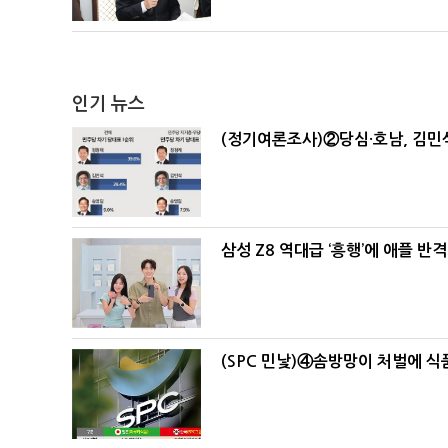
인기 뉴스
(정기여론조사)②당심·호남, 김민석
삼성 Z8 역대급 ‘흥행’에 애플 반격
(SPC 민낯)④솜방망이 처벌에 