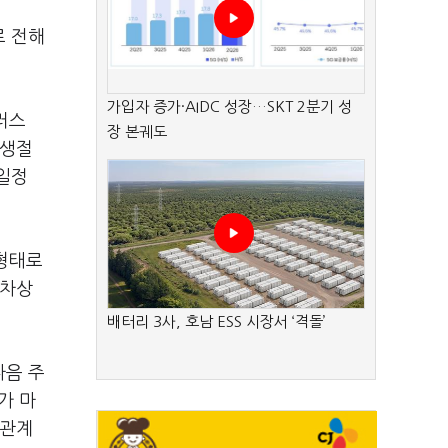
로 전해
가입자 증가·AIDC 성장…SKT 2분기 성
러스
장 본궤도
회생절
일정
 형태로
절차상
배터리 3사, 호남 ESS 시장서 ‘격돌’
다음 주
가 마
 관계