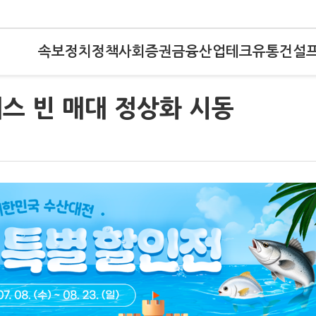
속보
정치
정책
사회
증권
금융
산업
테크
유통
건설
스 빈 매대 정상화 시동