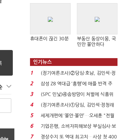
월
휴대폰이 끊긴 30분
부동산 동상이몽, 국
민만 불안하다
인기뉴스
1
(정기여론조사)②당심·호남, 김민석-정
청래 '초접전'...
2
삼성 Z8 역대급 ‘흥행’에 애플 반격 주
순
목…9월 ‘폴...
3
(SPC 민낯)④솜방망이 처벌에 식품위
생법 위반 반복...
4
(정기여론조사)①당심, 김민석·정청래
'초접전'…대통령 ...
5
세제개편에 ‘불안·불만’…오세훈 "전월
세 구하기 더 ...
6
기업은행, 소비자피해보상 부실심사·보
이스피싱 공시 ...
7
경상수지 또 역대 최고치…사상 첫 400