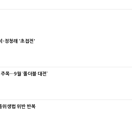
-정청래 '초접전'
 주목…9월 ‘폴더블 대전’
식품위생법 위반 반복