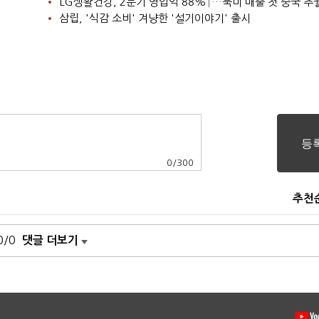
LG생활건강, 2분기 영업익 88%↑…북미 매출 첫 중국 추
삼립, '식감 소비' 겨냥한 '설기이야기' 출시
0
/
300
추천
0/0
댓글 더보기