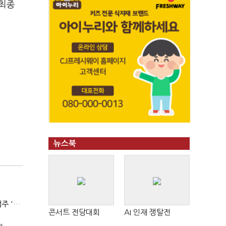
 최종
뉴스북
(SPC 민낯)②매출 늘어도 수익은 제자리…배스킨라빈스 점주 '속앓이'
콘서트 전당대회
AI 인재 쟁탈전