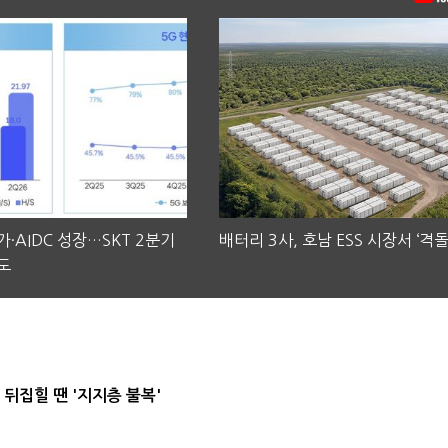
·AIDC 성장…SKT 2분기
배터리 3사, 호남 ESS 시장서 ‘격돌
도
뒤집힐 땐 '지지층 불복'