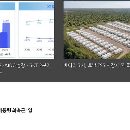
·AIDC 성장…SKT 2분기
배터리 3사, 호남 ESS 시장서 ‘격돌
도
대통령 최측근' 입