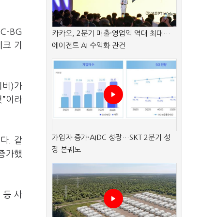
C-BG
카카오, 2분기 매출·영업익 역대 최대…
테크 기
에이전트 AI 수익화 관건
이버)가
것”이라
가입자 증가·AIDC 성장…SKT 2분기 성
다. 같
장 본궤도
 증가했
 등 사