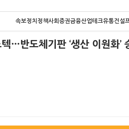
속보
정치
정책
사회
증권
금융
산업
테크
유통
건설
텍…반도체기판 ‘생산 이원화’ 