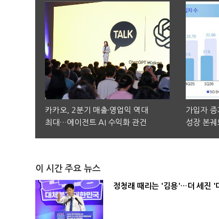
카카오, 2분기 매출·영업익 역대
가입자 증가
최대…에이전트 AI 수익화 관건
성장 본궤
이 시간 주요 뉴스
정청래 때리는 '김용'…더 세진 '