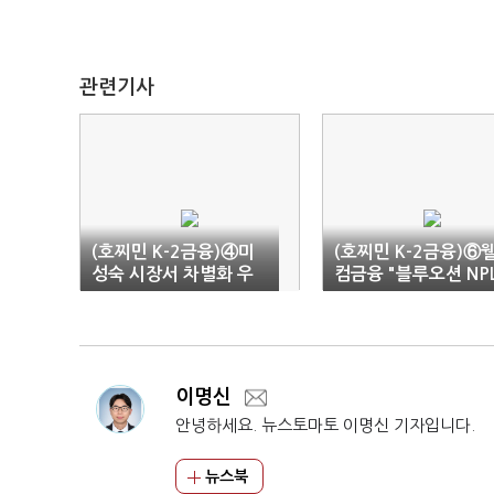
관련기사
(호찌민 K-2금융)④미
(호찌민 K-2금융)⑥
성숙 시장서 차별화 우
컴금융 "블루오션 NP
위 'K보험'
시장 선점"…IFC 공
자 성과
이명신
안녕하세요. 뉴스토마토 이명신 기자입니다.
뉴스북