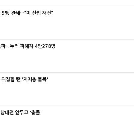
5% 관세…"미 산업 재건"
돌파…누적 피해자 4만278명
뒤집힐 땐 '지지층 불복'
호남대전 앞두고 '충돌'