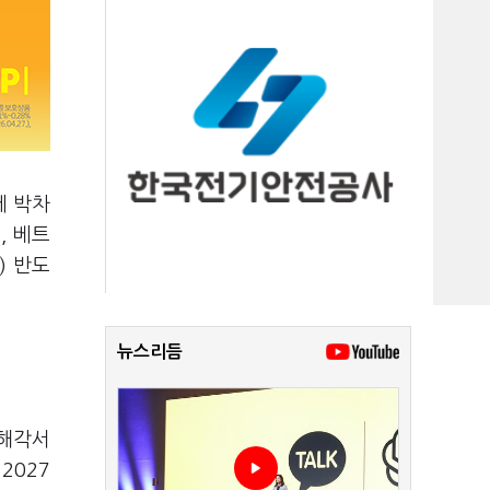
에 박차
, 베트
) 반도
뉴스리듬
양해각서
2027