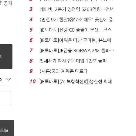
’ 공개
지에 상한가...
3
네이버, 2분기 영업익 5203억원…전년
비 0.2% 감소...
4
(민선 9기 한달)③'7조 채무' 곳간에 충
격…추미애, 20년...
5
[IB토마토]유증·CB 줄줄이 무산…코스
닥 벌점 급증에 ...
6
[IB토마토]아워홈 떠난 구미현, 본느에
340억 베팅…가...
7
[IB토마토]JB금융 RORWA 2% 돌파…
실적 견인은 은행 ...
8
전세사기 피해주택 매입 1만호 돌파…
누적 피해자 4만2...
9
(시론)꿈과 계획은 다르다
순
10
[IB토마토](AI 보험혁신)①생산성 최대
80% 개선…현실...