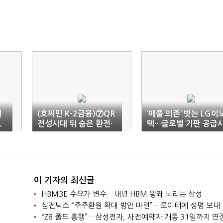
웰
(호찌민 K-2금융)⑦QR
‘애플 의존’ 벗는 LG이
L
전성시대 뒤 숨은 환전·
텍…글로벌 기판 공급
동투
규제의 벽
로 ‘우뚝’
이 기자의 최신글
HBM3E 수요가 변수…내년 HBM 왕좌 노리는 삼성
삼전닉스 “주주환원 확대 방안 마련”…로이터에 성명 보내
“Z8 폴드 흥행”…삼성전자, 사전예약자 개통 31일까지 연