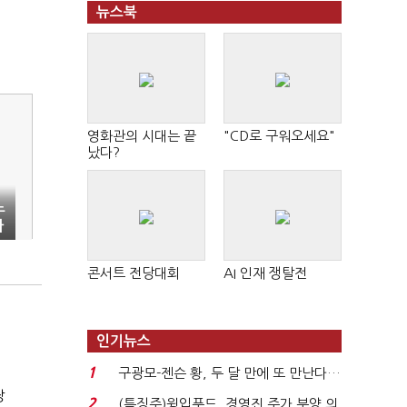
뉴스북
영화관의 시대는 끝
"CD로 구워오세요"
났다?
노
사
콘서트 전당대회
AI 인재 쟁탈전
인기뉴스
1
구광모-젠슨 황, 두 달 만에 또 만난다…
장
로봇·AI 등 논...
2
(특징주)윙입푸드, 경영진 주가 부양 의