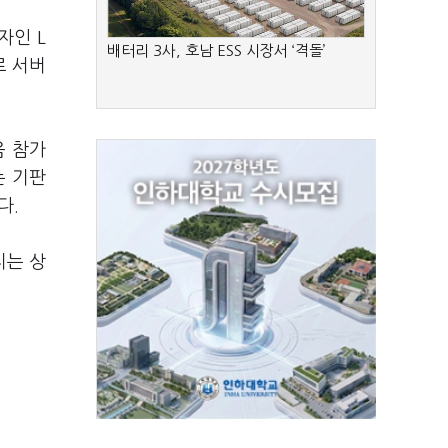
자인 L
배터리 3사, 호남 ESS 시장서 ‘격돌’
로 서버
음 참가
는 기판
다.
지는 상