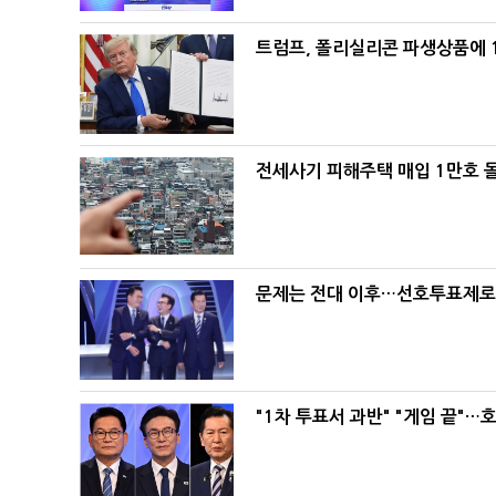
트럼프, 폴리실리콘 파생상품에 1
전세사기 피해주택 매입 1만호 
문제는 전대 이후…선호투표제로 
"1차 투표서 과반" "게임 끝"…