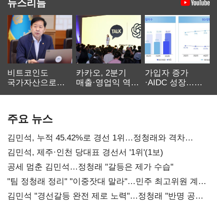
뉴스리듬
비트코인도
카카오, 2분기
가입자 증가
국가자산으로…'
매출·영업익 역대
·AIDC 성장…
보관·평가·처분'
최대…에이전트
SKT 2분기 성장
기준은 숙제
AI 수익화 관건
본궤도
주요 뉴스
김민석, 누적 45.42%로 경선 1위…정청래와 격차
0.86%p(2보)
김민석, 제주·인천 당대표 경선서 '1위'(1보)
공세 멈춘 김민석…정청래 "갈등은 제가 수습"
"팀 정청래 정리" "이중잣대 말라"…민주 최고위원 계파
다툼 격화
김민석 "경선갈등 완전 제로 노력"…정청래 "반명 공세
사과부터"