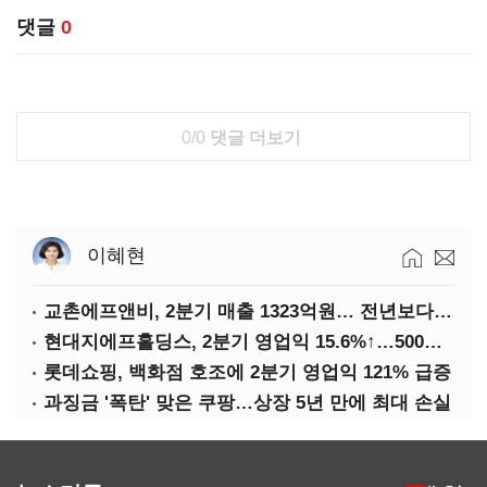
댓글
0
0/0
댓글 더보기
이혜현
교촌에프앤비, 2분기 매출 1323억원… 전년보다 4.9%↑
현대지에프홀딩스, 2분기 영업익 15.6%↑…500억 규모 자사주 매입
롯데쇼핑, 백화점 호조에 2분기 영업익 121% 급증
과징금 '폭탄' 맞은 쿠팡…상장 5년 만에 최대 손실