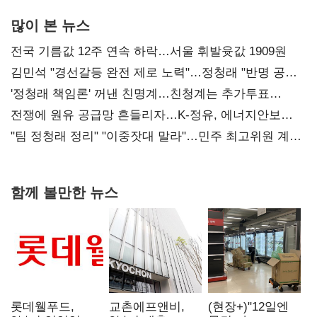
많이 본 뉴스
전국 기름값 12주 연속 하락…서울 휘발윳값 1909원
김민석 "경선갈등 완전 제로 노력"…정청래 "반명 공세
사과부터"
'정청래 책임론' 꺼낸 친명계…친청계는 추가투표
때리기
전쟁에 원유 공급망 흔들리자…K-정유, 에너지안보
핵심으로 재부상
"팀 정청래 정리" "이중잣대 말라"…민주 최고위원 계파
다툼 격화
함께 볼만한 뉴스
롯데웰푸드,
교촌에프앤비,
(현장+)"12일엔