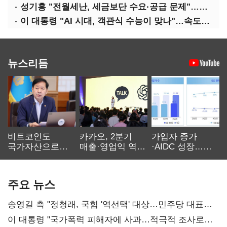
성기홍 "전월세난, 세금보단 수요·공급 문제"…닥공 시사
이 대통령 "AI 시대, 객관식 수능이 맞나"…속도전 '경계'
뉴스리듬
비트코인도
카카오, 2분기
가입자 증가
국가자산으로…'
매출·영업익 역대
·AIDC 성장…
보관·평가·처분'
최대…에이전트
SKT 2분기 성장
기준은 숙제
AI 수익화 관건
본궤도
주요 뉴스
송영길 측 "정청래, 국힘 '역선택' 대상…민주당 대표로
총선 지휘 못해"
이 대통령 "국가폭력 피해자에 사과…적극적 조사로