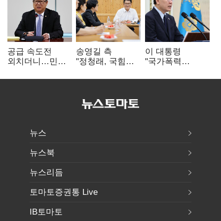
공급 속도전
송영길 측
이 대통령
외치더니…민주,
"정청래, 국힘
"국가폭력
'폐버스
'역선택' 대상…
피해자에 사과…
리모델링'까지
민주당 대표로
적극적 조사로
제안
총선 지휘 못해"
진실 밝혀야"
뉴스
뉴스북
뉴스리듬
토마토증권통 Live
IB토마토