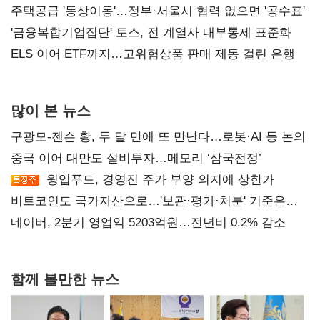
진실 밝혀야"
주택공급 '동상이몽'…정부·서울시 협력 없으면 '공수표'
'금융복합기업집단' 토스, 전 계열사 내부통제 표준화
ELS 이어 ETF까지…고위험상품 판매 제동 걸린 은행
많이 본 뉴스
구광모-젠슨 황, 두 달 만에 또 만난다…로봇·AI 등 논의
중국 이어 대만도 설비투자…메모리 ‘삼국전쟁’
윙입푸드, 경영진 주가 부양 의지에 상한가
비트코인도 국가자산으로…'보관·평가·처분' 기준은
숙제
네이버, 2분기 영업익 5203억원…전년비 0.2% 감소
함께 볼만한 뉴스