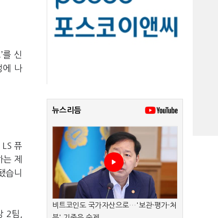
’를 신
성에 나
뉴스리듬
LS 퓨
하는 제
련됐습니
비트코인도 국가자산으로…'보관·평가·처
 2팀,
분' 기준은 숙제