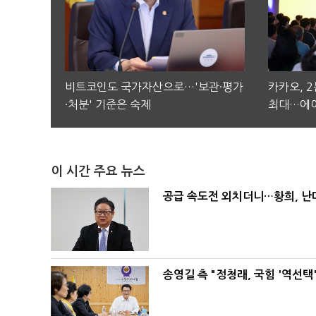
비트코인도 국가자산으로…'보관·평가
카카오, 
·처분' 기준은 숙제
최대…에이
이 시간 주요 뉴스
공급 속도전 외치더니…황희, 난
송영길 측 "정청래, 국힘 '역선