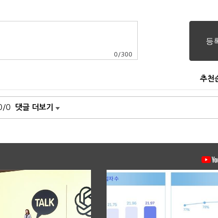
0
/
300
추천
0/0
댓글 더보기