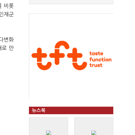
를 비롯
 인재군
 다변화
해로 만
뉴스북