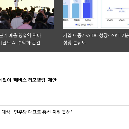
2분기 매출·영업익 역대
가입자 증가·AIDC 성장…SKT 2
전트 AI 수익화 관건
성장 본궤도
데없이 '폐버스 리모델링' 제안
택' 대상…민주당 대표로 총선 지휘 못해"