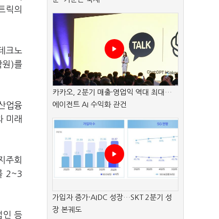
렉트릭의
 테크노
학원)를
카카오, 2분기 매출·영업익 역대 최대…
에이전트 AI 수익화 관건
신산업융
과 미래
 지주회
 2~3
가입자 증가·AIDC 성장…SKT 2분기 성
장 본궤도
법인 등