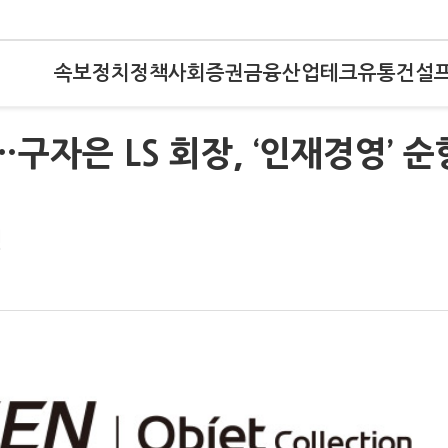
속보
정치
정책
사회
증권
금융
산업
테크
유통
건설
구자은 LS 회장, ‘인재경영’ 순
성