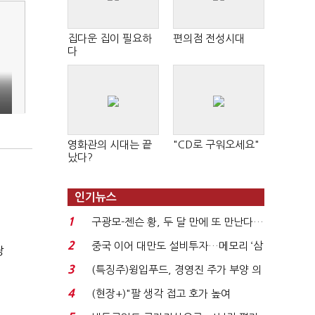
집다운 집이 필요하
편의점 전성시대
다
영화관의 시대는 끝
"CD로 구워오세요"
났다?
인기뉴스
1
구광모-젠슨 황, 두 달 만에 또 만난다…
로봇·AI 등 논...
2
중국 이어 대만도 설비투자…메모리 ‘삼
장
국전쟁’
3
(특징주)윙입푸드, 경영진 주가 부양 의
지에 상한가...
4
(현장+)"팔 생각 접고 호가 높여
요"…'덜 똘똘한 한 채' 20...