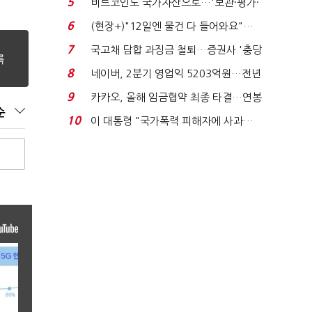
5
비트코인도 국가자산으로…'보관·평가·
처분' 기준은 ...
6
(현장+)"12일엔 물건 다 들어와요"…
빈 매대 채우며 문 연 ...
7
국고채 담합 과징금 철퇴…증권사 '충당
금 폭탄' 우려...
8
네이버, 2분기 영업익 5203억원…전년
비 0.2% 감소...
9
카카오, 올해 임금협약 최종 타결…연봉
순
6.3% 인상·격려...
10
이 대통령 "국가폭력 피해자에 사과…
적극적 조사로 진...