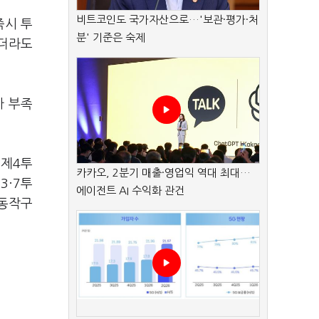
비트코인도 국가자산으로…'보관·평가·처
즉시 투
분' 기준은 숙제
나더라도
가 부족
 제4투
카카오, 2분기 매출·영업익 역대 최대…
3·7투
에이전트 AI 수익화 관건
△동작구