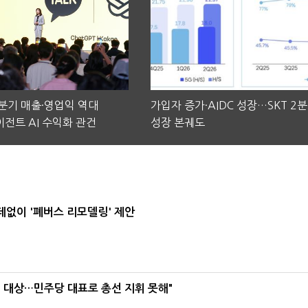
2분기 매출·영업익 역대
가입자 증가·AIDC 성장…SKT 2
전트 AI 수익화 관건
성장 본궤도
데없이 '폐버스 리모델링' 제안
택' 대상…민주당 대표로 총선 지휘 못해"