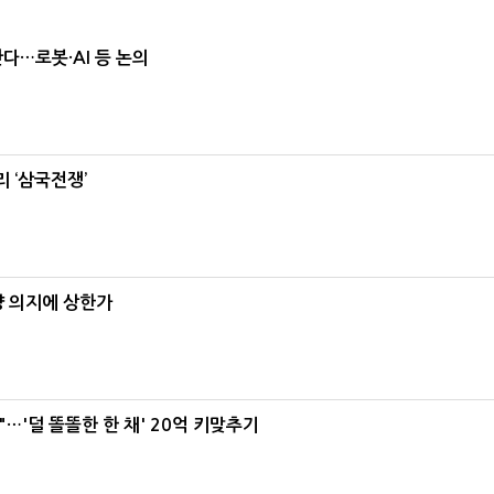
난다…로봇·AI 등 논의
 ‘삼국전쟁’
양 의지에 상한가
"…'덜 똘똘한 한 채' 20억 키맞추기