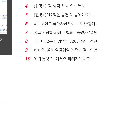
지에 상한가...
4
(현장+)"팔 생각 접고 호가 높여
요"…'덜 똘똘한 한 채' 20...
5
(현장+)"12일엔 물건 다 들어와요"…
빈 매대 채우며 문 연 ...
6
비트코인도 국가자산으로…'보관·평가·
처분' 기준은 ...
7
국고채 담합 과징금 철퇴…증권사 '충당
금 폭탄' 우려...
분기
8
네이버, 2분기 영업익 5203억원…전년
비 0.2% 감소...
9
카카오, 올해 임금협약 최종 타결…연봉
6.3% 인상·격려...
10
이 대통령 "국가폭력 피해자에 사과…
적극적 조사로 진...