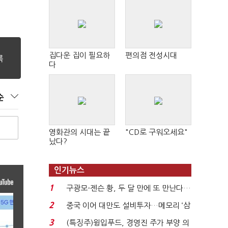
집다운 집이 필요하
편의점 전성시대
다
순
영화관의 시대는 끝
"CD로 구워오세요"
났다?
인기뉴스
1
구광모-젠슨 황, 두 달 만에 또 만난다…
로봇·AI 등 논...
2
중국 이어 대만도 설비투자…메모리 ‘삼
국전쟁’
3
(특징주)윙입푸드, 경영진 주가 부양 의