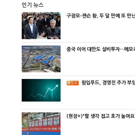
인기 뉴스
구광모-젠슨 황, 두 달 만에 또 만
중국 이어 대만도 설비투자…메모리
윙입푸드, 경영진 주가 부
(현장+)"팔 생각 접고 호가 높여요