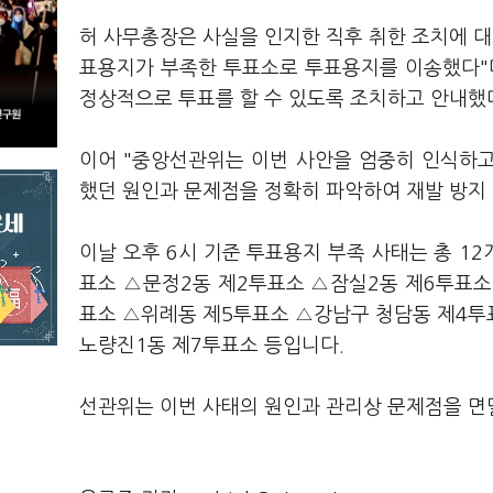
허 사무총장은 사실을 인지한 직후 취한 조치에 대
표용지가 부족한 투표소로 투표용지를 이송했다"
정상적으로 투표를 할 수 있도록 조치하고 안내했
이어 "중앙선관위는 이번 사안을 엄중히 인식하고
했던 원인과 문제점을 정확히 파악하여 재발 방지
이날 오후 6시 기준 투표용지 부족 사태는 총 1
표소 △문정2동 제2투표소 △잠실2동 제6투표소
표소 △위례동 제5투표소 △강남구 청담동 제4투
노량진1동 제7투표소 등입니다.
선관위는 이번 사태의 원인과 관리상 문제점을 면