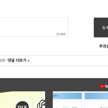
0
/
300
추천
0/0
댓글 더보기