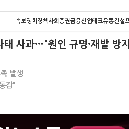
속보
정치
정책
사회
증권
금융
산업
테크
유통
건설
사태 사과…"원인 규명·재발 방
부족 발생
 통감"