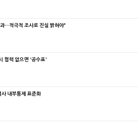
사과…적극적 조사로 진실 밝혀야"
 협력 없으면 '공수표'
계열사 내부통제 표준화