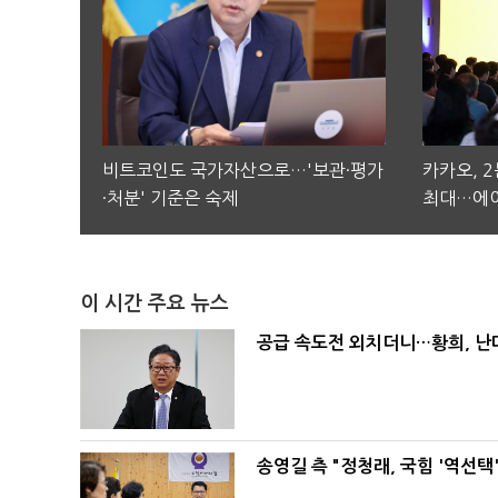
비트코인도 국가자산으로…'보관·평가
카카오, 
·처분' 기준은 숙제
최대…에이
이 시간 주요 뉴스
공급 속도전 외치더니…황희, 난
송영길 측 "정청래, 국힘 '역선