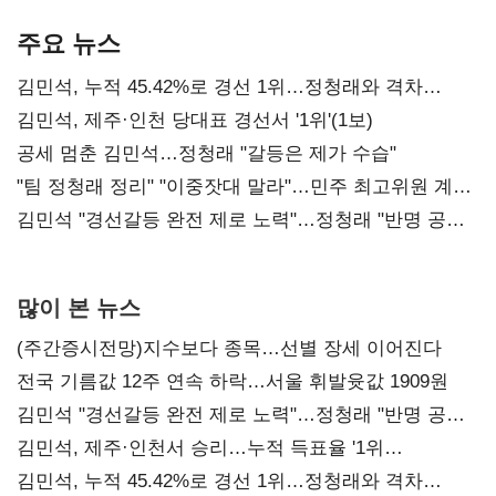
기준은 숙제
AI 수익화 관건
본궤도
주요 뉴스
김민석, 누적 45.42%로 경선 1위…정청래와 격차
0.86%p(2보)
김민석, 제주·인천 당대표 경선서 '1위'(1보)
공세 멈춘 김민석…정청래 "갈등은 제가 수습"
"팀 정청래 정리" "이중잣대 말라"…민주 최고위원 계파
다툼 격화
김민석 "경선갈등 완전 제로 노력"…정청래 "반명 공세
사과부터"
많이 본 뉴스
(주간증시전망)지수보다 종목…선별 장세 이어진다
전국 기름값 12주 연속 하락…서울 휘발윳값 1909원
김민석 "경선갈등 완전 제로 노력"…정청래 "반명 공세
사과부터"
김민석, 제주·인천서 승리…누적 득표율 '1위
탈환'(종합)
김민석, 누적 45.42%로 경선 1위…정청래와 격차