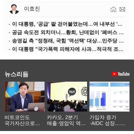
이효진
이 대통령, '공급' 팔 걷어붙였는데…여 내부선 '부동산 망언'(종합)
공급 속도전 외치더니…황희, 난데없이 '폐버스 리모델링' 제안
송영길 측 "정청래, 국힘 '역선택' 대상…민주당 대표로 총선 지휘 못해"
이 대통령 "국가폭력 피해자에 사과…적극적 조사로 진실 밝혀야"
뉴스리듬
비트코인도
카카오, 2분기
가입자 증가
국가자산으로…'
매출·영업익 역대
·AIDC 성장…
보관·평가·처분'
최대…에이전트
SKT 2분기 성장