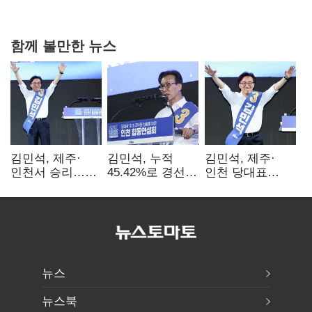
0.86%p(2보)
함께 볼만한 뉴스
김민석, 제주·
김민석, 누적
김민석, 제주·
인천서 승리…
45.42%로 경선
인천 당대표
누적 득표율 '1위
1위…정청래와
경선서 '1위'(1보)
탈환'(종합)
격차
0.86%p(2보)
뉴스
뉴스북